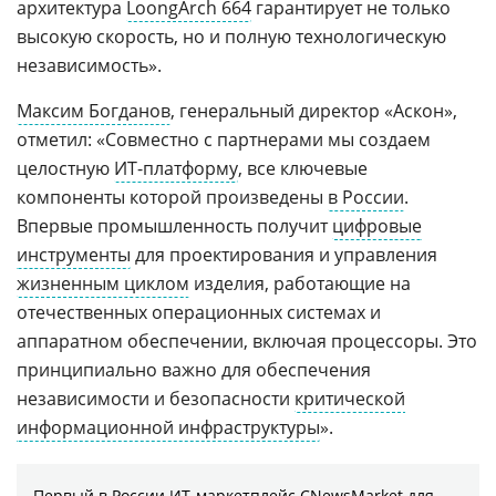
архитектура
LoongArch 664
гарантирует не только
высокую скорость, но и полную технологическую
независимость».
Максим Богданов
, генеральный директор «Аскон»,
отметил: «Совместно с партнерами мы создаем
целостную
ИТ-платформу
, все ключевые
компоненты которой произведены
в России
.
Впервые промышленность получит
цифровые
инструменты
для проектирования и управления
жизненным циклом
изделия, работающие на
отечественных операционных системах и
аппаратном обеспечении, включая процессоры. Это
принципиально важно для обеспечения
независимости и безопасности
критической
информационной инфраструктуры
».
Первый в России ИТ-маркетплейс CNewsMarket для