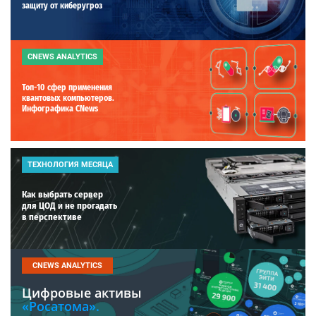
защиту от киберугроз
CNEWS ANALYTICS
Топ-10 сфер применения
квантовых компьютеров.
Инфографика CNews
ТЕХНОЛОГИЯ МЕСЯЦА
Как выбрать сервер
для ЦОД и не прогадать
в перспективе
CNEWS ANALYTICS
Цифровые активы
«Росатома».