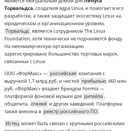
является нейтральным домом для
Линуса
Торвальдса
, создателя ядра Linux, и помогает в его
разработке, а также защищает экосистему Linux на
юридическом и организационном уровнях.
Торвальдс
является сотрудником The Linux
Foundation, хотя технически не подчиняется фонду.
На некоммерческую организацию
зарегистрировано большинство торговых марок,
связанных с Linux.
ООО «ФорМакс» —
российская
компания с
выручкой 1,7 млрд руб. и чистой
прибылью
460 млн
руб. «ФорМакс» владеет брендом Fonmix —
платформой фоновой музыки для
ритейла
,
общепита,
отелей
и других заведений. Платформа
также внесена в
реестр российского ПО
.
Истец
может быть связан с крупными российскими
продюсерами в сфере шоу-бизнеса, а также со