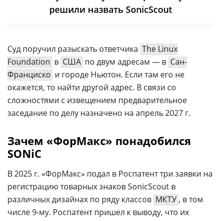
решили назвать SonicScout
Суд поручил разыскать ответчика
The Linux
Foundation
в
США
по двум адресам — в
Сан-
Франциско
и городе Ньютон. Если там его не
окажется, то найти другой адрес. В связи со
сложностями с извещением предварительное
заседание по делу назначено на апрель 2027 г.
Зачем «ФорМакс» понадобился
SONiC
В 2025 г. «ФорМакс» подал в Роспатент три заявки на
регистрацию товарных знаков SonicScout в
различных дизайнах по ряду классов
МКТУ
, в том
числе 9-му. Роспатент пришел к выводу, что их