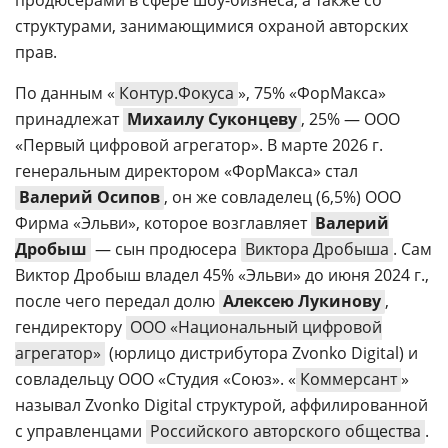
структурами, занимающимися охраной авторских
прав.
По данным «
Контур.Фокуса
», 75% «ФорМакса»
принадлежат
Михаилу Суконцеву
, 25% — ООО
«Первый цифровой агрегатор». В марте 2026 г.
генеральным директором «ФорМакса» стал
Валерий Осипов
, он же совладелец (6,5%) ООО
Фирма «Эльви», которое возглавляет
Валерий
Дробыш
— сын продюсера
Виктора Дробыша
. Сам
Виктор Дробыш владел 45% «Эльви» до июня 2024 г.,
после чего передал долю
Алексею Лукинову
,
гендиректору
ООО «Национальный цифровой
агрегатор»
(юрлицо дистрибутора Zvonko Digital) и
совладельцу ООО «Студия «Союз». «
Коммерсант
»
называл Zvonko Digital структурой, аффилированной
с управленцами
Российского авторского общества
.