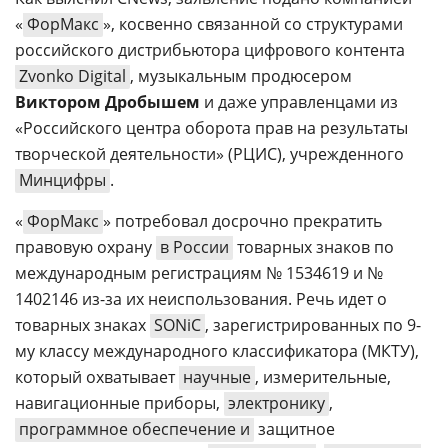
«
ФорМакс
», косвенно связанной со структурами
российского дистрибьютора цифрового контента
Zvonko Digital
, музыкальным продюсером
Виктором Дробышем
и даже управленцами из
«Российского центра оборота прав на результаты
творческой деятельности» (РЦИС), учрежденного
Минцифры
.
«
ФорМакс
» потребовал досрочно прекратить
правовую охрану
в России
товарных знаков по
международным регистрациям № 1534619 и №
1402146 из-за их неиспользования. Речь идет о
товарных знаках
SONiC
, зарегистрированных по 9-
му классу международного классификатора (МКТУ),
который охватывает
научные
, измерительные,
навигационные приборы,
электронику
,
программное обеспечение и
защитное