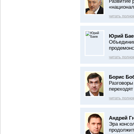
Развитие 
«национал
читать полно
Юрий Бае
Объедини
продемонс
читать полно
Борис Бо
Разговоры
переходят
читать полно
Андрей Г
Эра консо
продолжи