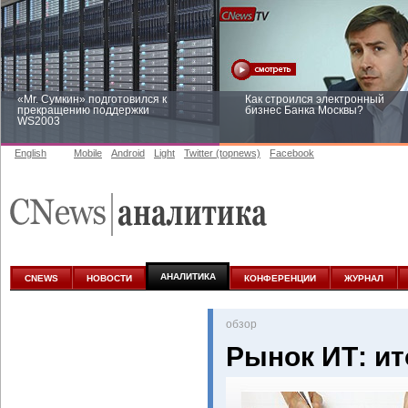
«Mr. Сумкин» подготовился к
Как строился электронный
прекращению поддержки
бизнес Банка Москвы?
WS2003
English
Mobile
Android
Light
Twitter (topnews)
Facebook
Заоблачная оптимизация: как
Рейтинг CNewsInfrastructure 20
Faberlic изменил подход к
приглашаем участвовать
аналитике
АНАЛИТИКА
CNEWS
НОВОСТИ
КОНФЕРЕНЦИИ
ЖУРНАЛ
oбзор
Рынок ИТ: ит