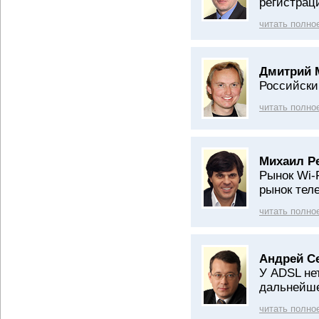
регистрац
читать полно
Дмитрий 
Российски
читать полно
Михаил Р
Рынок Wi-
рынок тел
читать полно
Андрей С
У ADSL не
дальнейше
читать полно