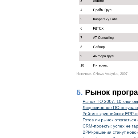
3
Softline
4
Прайм Груп
5
Kaspersky Labs
6
РДТЕХ
7
AT Consulting
8
Сайнер
9
Амфора груп
10
Интертех
Источник: CNews Analytics, 2007
5.
Рынок прогр
Рынок ПО 2007: 10 ключев
Лицензионное ПО покупают
Рейтинг крупнейших ERP-и
Готов ли рынок отказаться
CRM-проекты: успех не га
BPM-решения станут ново