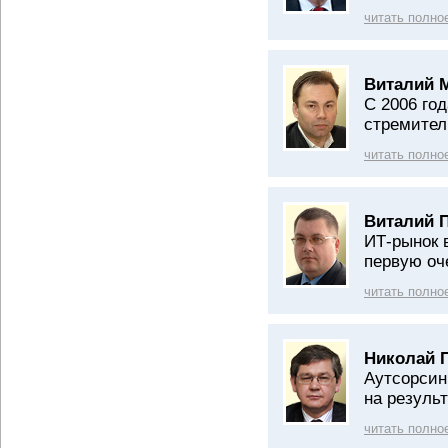
читать полно
Виталий 
С 2006 год
стремител
читать полно
Виталий 
ИТ-рынок 
первую оч
читать полно
Николай 
Аутсорсин
на результ
читать полно