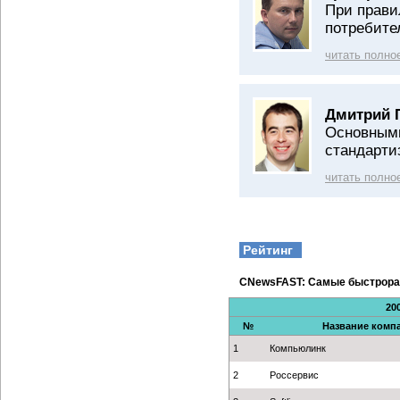
При прави
потребите
читать полно
Дмитрий 
Основными
стандарти
читать полно
Рейтинг
CNewsFAST: Самые быстрора
20
№
Название комп
1
Компьюлинк
2
Россервис