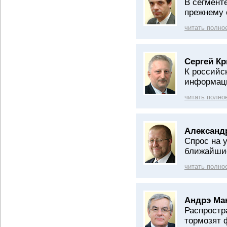
В сегмент
прежнему 
читать полно
Сергей К
К российс
информаци
читать полно
Александр
Спрос на 
ближайшие
читать полно
Андрэ Ма
Распростр
тормозят 