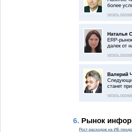
более усл
читать полно
Наталья 
ERP-рынок
далек от 
читать полно
Валерий 
Следующим
станет пр
читать полно
6.
Рынок инфор
Рост расходов на ИБ прод