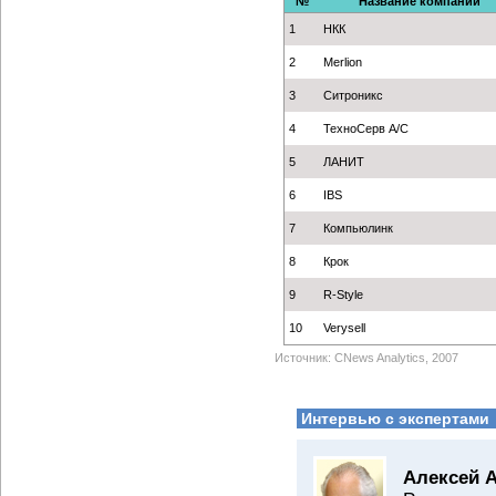
№
Название компании
1
НКК
2
Merlion
3
Ситроникс
4
ТехноСерв А/С
5
ЛАНИТ
6
IBS
7
Компьюлинк
8
Крок
9
R-Style
10
Verysell
Источник: CNews Analytics, 2007
Интервью с экспертами
Алексей 