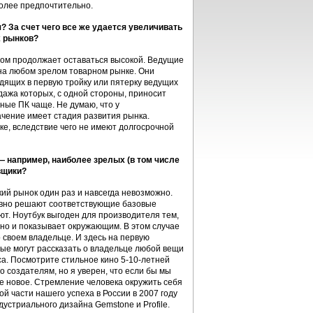
олее предпочтительно.
? За счет чего все же удается увеличивать
х рынков?
том продолжает оставаться высокой. Ведущие
 на любом зрелом товарном рынке. Они
одящих в первую тройку или пятерку ведущих
ажа которых, с одной стороны, приносит
ные ПК чаще. Не думаю, что у
чение имеет стадия развития рынка.
ке, вследствие чего не имеют долгосрочной
— например, наиболее зрелых (в том числе
вщики?
ий рынок один раз и навсегда невозможно.
ивно решают соответствующие базовые
ют. Ноутбук выгоден для производителя тем,
, но и показывает окружающим. В этом случае
 своем владельце. И здесь на первую
рые могут рассказать о владельце любой вещи
са. Посмотрите стильное кино 5-10-летней
о создателям, но я уверен, что если бы мы
се новое. Стремление человека окружить себя
 части нашего успеха в России в 2007 году
стриального дизайна Gemstone и Profile.