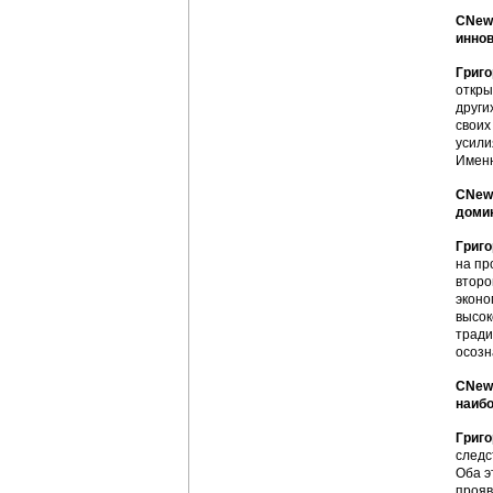
CNews
иннов
Григо
откры
други
своих
усили
Именн
CNews
домин
Григо
на пр
второ
эконо
высок
тради
осозн
CNews
наибо
Григо
следс
Оба э
прояв