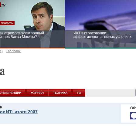
ак строился электронный
ИКТ в страховании:
изнес Банка Москвы?
эффективность в новых условиях
s)
Facebook
ейтинг CNewsInfrastructure 2015:
Информационная безопасность
риглашаем участвовать
бизнеса и госструктур: развитие в
новых условиях
ОНФЕРЕНЦИИ
ЖУРНАЛ
ТЕХНИКА
ТВ
р
Об
ок ИТ: итоги 2007