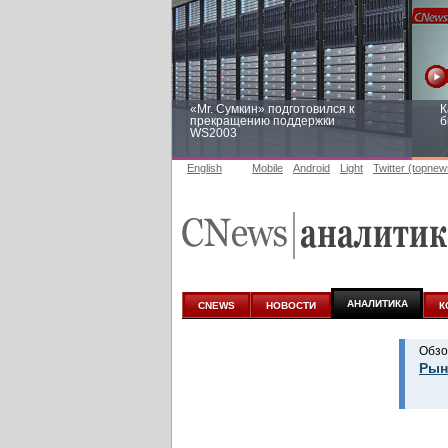
«Mr. Сумкин» подготовился к
К
прекращению поддержки
б
WS2003
English
Mobile
Android
Light
Twitter (topnew
Заоблачная оптимизация: как
Р
Faberlic изменил подход к
п
аналитике
АНАЛИТИКА
CNEWS
НОВОСТИ
К
Обзо
Рын