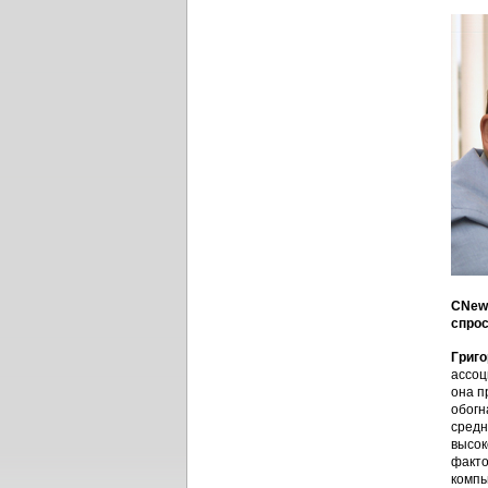
CNews
спрос
Григо
ассоц
она п
обогн
средн
высок
факто
компь