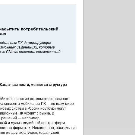
 насытить потребительский
жно
мобильных ПК, доминирующих
возможных изменениях, которые
вью CNews ответил коммерческий
ак, в частности, меняется структура
ребителя понятие «компьютер» начинает
ика сегмента мобильных ПК — во всем мире
новых систем в России ноутбуки могут
адиционные ПК уходят с рынка. В
х решений — например,
овой и мультимедийный центр в форм-
зможных форматах. Несомненно, настольные
е же других случаев, когда нужен