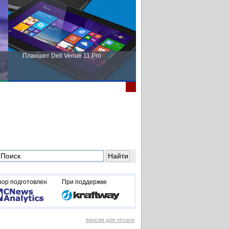
Планшет Dell Venue 11 Pro
Пора выбирать Fujitsu!
зор подготовлен
При поддержке
версия для печати