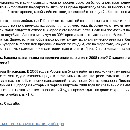
ждениях же в долях рынка на уровне процентов хотел бы остановиться подр
вой информации поддержать интригу в борьбе производителей за высокие ре
 нашей точки зрения, какой-либо интриги, связанной с позицией абсолютного л
рвых, рынок мобильных ПК отличается высокой сезонностью, а это значит, что
существенного промежутка времени, например, года. Высокие же отгрузки пр
а» могут свидетельствовать скорее о его неопытности. Если мы посмотрим на г
зки ноутбуков Acer как минимум на 30% превышают отгрузки нашего ближайшег
нтов. Далее, если мы обратимся к отчетам других аналитических агентств, б
ибуторов в России или продажи с полок, то увидим, что по мере того, как уме
ставляемых самим производителем, наш отрыв от ближайшего конкурента ещ
: Каковы ваши планы по продвижению на рынке в 2008 году? С какими л
ания?
рий Низовский:
В 2008 году в России мы будем работать над усилением прис
с-сегменте, увеличением продаж настольных ПК как в потребительском, так и 
 для нас потребительских направлений, в частности, ЖК-телевизоров. Пред
льные ПК, продажи которых в первом квартале 2008 года по сравнению с ан
лько раз. Развитие этих направлений будет происходить на фоне сохранени
менте мобильных ПК.
: Спасибо.
ться на главную страницу обзора