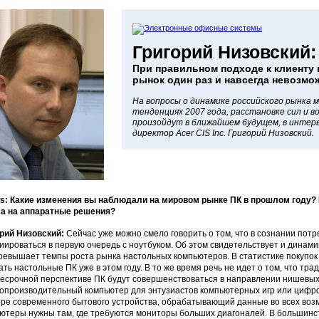
Григорий Низовский:
При правильном подходе к клиенту
рынок один раз и навсегда невозмо
На вопросы о динамике российского рынка 
тенденциях 2007 года, расстановке сил и 
произойдут в ближайшем будущем, в интер
директор Acer CIS Inc. Григорий Низовский.
: Какие изменения вы наблюдали на мировом рынке ПК в прошлом году? К
а на аппаратные решения?
рий Низовский:
Сейчас уже можно смело говорить о том, что в сознании пот
иироваться в первую очередь с ноутбуком. Об этом свидетельствует и динам
ревышает темпы роста рынка настольных компьютеров. В статистике покупок 
ать настольные ПК уже в этом году. В то же время речь не идет о том, что тр
есрочной перспективе ПК будут совершенствоваться в направлении нишевы
опроизводительный компьютер для энтузиастов компьютерных игр или цифр
ре современного бытового устройства, обрабатывающий данные во всех во
ютеры нужны там, где требуются мониторы больших диагоналей. В большинств