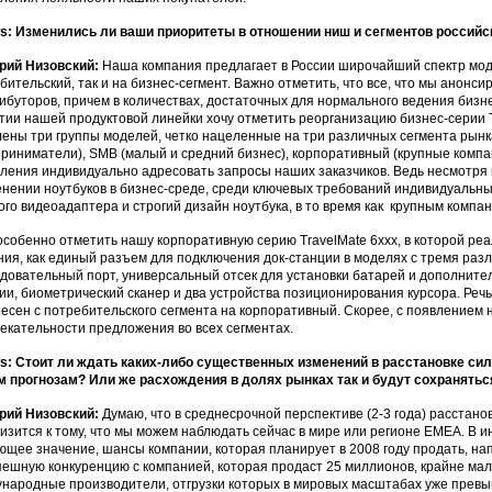
: Изменились ли ваши приоритеты в отношении ниш и сегментов российс
рий Низовский:
Наша компания предлагает в России широчайший спектр мод
бительский, так и на бизнес-сегмент. Важно отметить, что все, что мы анонс
ибуторов, причем в количествах, достаточных для нормального ведения бизнес
тии нашей продуктовой линейки хочу отметить реорганизацию бизнес-серии T
ены три группы моделей, четко нацеленные на три различных сегмента ры
риниматели), SMB (малый и средний бизнес), корпоративный (крупные комп
ления индивидуально адресовать запросы наших заказчиков. Ведь несмотря на
нении ноутбуков в бизнес-среде, среди ключевых требований индивидуальн
го видеоадаптера и строгий дизайн ноутбука, в то время как крупным компа
особенно отметить нашу корпоративную серию TravelMate 6xxx, в которой р
ия, как единый разъем для подключения док-станции в моделях с тремя разли
довательный порт, универсальный отсек для установки батарей и дополнител
ии, биометрический сканер и два устройства позиционирования курсора. Речь 
есен с потребительского сегмента на корпоративный. Скорее, с появлением 
екательности предложения во всех сегментах.
: Стоит ли ждать каких-либо существенных изменений в расстановке сил
 прогнозам? Или же расхождения в долях рынках так и будут сохранятьс
рий Низовский:
Думаю, что в среднесрочной перспективе (2-3 года) расстано
изится к тому, что мы можем наблюдать сейчас в мире или регионе EMEA. В и
щее значение, шансы компании, которая планирует в 2008 году продать, нап
пешную конкуренцию с компанией, которая продаст 25 миллионов, крайне малы
народные производители, отгрузки которых в мировых масштабах уже превы