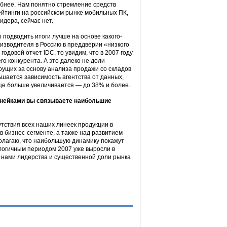
обнее. Нам понятно стремление средств
йтинги на российском рынке мобильных ПК,
идера, сейчас нет.
 подводить итоги лучше на основе какого-
оизводителя в Россию в преддверии «низкого
одовой отчет IDC, то увидим, что в 2007 году
о конкурента. А это далеко не доли
ерущих за основу анализа продажи со складов
ньшается зависимость агентства от данных,
е больше увеличивается — до 38% и более.
инейками вы связываете наибольшие
утствия всех наших линеек продукции в
в бизнес-сегменте, а также над развитием
полагаю, что наибольшую динамику покажут
алогичным периодом 2007 уже выросли в
я нами лидерства и существенной доли рынка