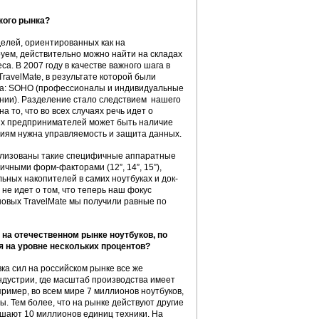
кого рынка?
елей, ориентированных как на
ируем, действительно можно найти на складах
а. В 2007 году в качестве важного шага в
ravelMate, в результате которой были
нка: SOHO (профессионалы и индивидуальные
ании). Разделение стало следствием нашего
 то, что во всех случаях речь идет о
ых предпринимателей может быть наличие
ниям нужна управляемость и защита данных.
еализованы такие специфичные аппаратные
чными форм-факторами (12”, 14”, 15”),
ьных накопителей в самих ноутбуках и док-
не идет о том, что теперь наш фокус
новых TravelMate мы получили равные по
 на отечественном рынке ноутбуков, по
я на уровне нескольких процентов?
вка сил на российском рынке все же
ндустрии, где масштаб производства имеет
ример, во всем мире 7 миллионов ноутбуков,
. Тем более, что на рынке действуют другие
шают 10 миллионов единиц техники. На