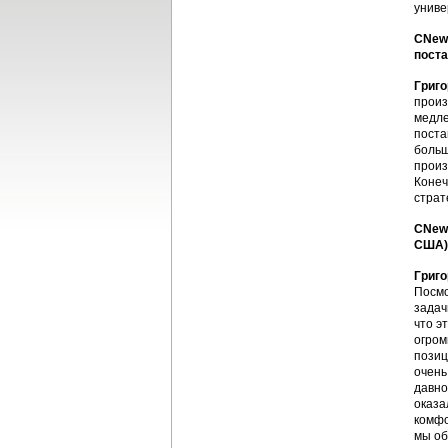
униве
CNews
поста
Григо
произ
медле
поста
больш
произ
Конеч
страт
CNews
США) 
Григо
Посмо
задач
что э
огром
позиц
очень
давно
оказа
комфо
мы об