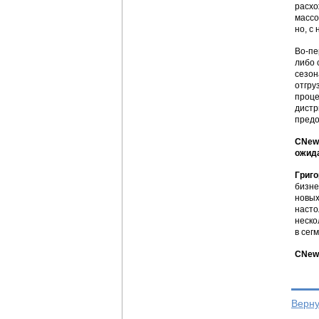
расхо
массо
но, с
Во-пе
либо 
сезон
отгру
проце
дистр
предо
CNews
ожид
Григо
бизне
новых
насто
неско
в сег
CNews
Верну