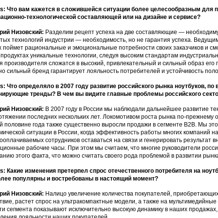
: Что вам кажется в сложившейся ситуации более целесообразным для 
ационно-технологической составляющей или на дизайне и сервисе?
рий Низовский:
Разделим рецепт успеха на две составляющие — необходиму
тых технологий индустрии — необходимость, но не гарантия успеха. Ведущим
х поймет рациональные и эмоциональные потребности своих заказчиков и см
 продуктах уникальные технологии, следуя высоким стандартам индустриально
я производителя сложатся в высокий, привлекательный и сильный образ его 
о сильный бренд гарантирует лояльность потребителей и устойчивость пол
: Что определяло в 2007 году развитие российского рынка ноутбуков, п
ирующие тренды? В чем вы видите главные проблемы российского сект
рий Низовский:
В 2007 году в России мы наблюдали дальнейшее развитие те
отяжении последних нескольких лет. Локомотивом роста рынка по-прежнему о
й половине года также существенно выросли продажи в сегменте B2B. Мы эт
мической ситуации в России, когда эффективность работы многих компаний н
ооплачиваемых сотрудников оставаться на связи и генерировать результат вн
ционные рабочие часы. При этом мы считаем, что многие руководители росси
анию этого факта, что можно считать своего рода проблемой в развитии рынк
: Какие изменения претерпел спрос отечественного потребителя на ноут
лее популярны и востребованы в настоящий момент?
рий Низовский:
Налицо увеличение количества покупателей, приобретающих 
твие, растет спрос на ультракомпактные модели, а также на мультимедийные
ти сегмента показывают исключительно высокую динамику в наших продажах
ления лояльности наших покупателей.