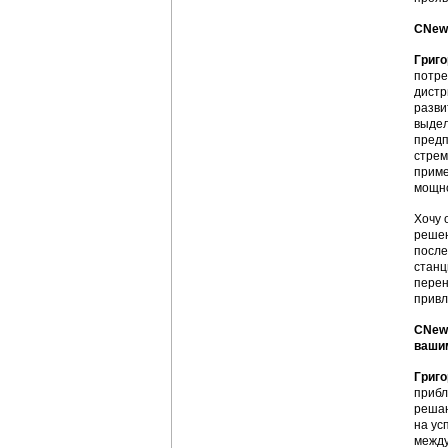
CNews
Григо
потре
дистр
разви
выдел
предп
стрем
приме
мощно
Хочу 
решен
после
станц
перен
привл
CNews
вашим
Григо
прибл
решаю
на ус
между