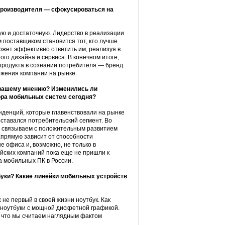
производителя — сфокусироваться на
ю и достаточную. Лидерство в реализации
 поставщиком становится тот, кто лучше
ожет эффективно ответить им, реализуя в
го дизайна и сервиса. В конечном итоге,
продукта в сознании потребителя — бренд.
ожения компании на рынке.
о вашему мнению? Изменились ли
ора мобильных систем сегодня?
нденций, которые главенствовали на рынке
ставался потребительский сегмент. Во
о связываем с положительным развитием
апрямую зависит от способности
е офиса и, возможно, не только в
йских компаний пока еще не пришли к
а мобильных ПК в России.
буки? Какие линейки мобильных устройств
не первый в своей жизни ноутбук. Как
 ноутбуки с мощной дискретной графикой.
, что мы считаем наглядным фактом