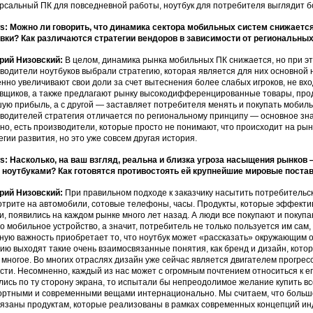
рсальный ПК для повседневной работы, ноутбук для потребителя выглядит б
: Можно ли говорить, что динамика сектора мобильных систем снижается
вки? Как различаются стратегии вендоров в зависимости от региональны
рий Низовский:
В целом, динамика рынка мобильных ПК снижается, но при э
водители ноутбуков выбрали стратегию, которая является для них основной
нно увеличивают свои доли за счет вытеснения более слабых игроков, не вх
вщиков, а также предлагают рынку высокодифференцированные товары, прод
ую прибыль, а с другой — заставляет потребителя менять и покупать мобиль
водителей стратегия отличается по региональному принципу — основное зна
но, есть производители, которые просто не понимают, что происходит на рын
егии развития, но это уже совсем другая история.
: Насколько, на ваш взгляд, реальна и близка угроза насыщения рынков 
ноутбуками? Как готовятся противостоять ей крупнейшие мировые поста
рий Низовский:
При правильном подходе к заказчику насытить потребительск
трите на автомобили, сотовые телефоны, часы. Продукты, которые эффект
и, появились на каждом рынке много лет назад. А люди все покупают и покупа
то мобильное устройство, а значит, потребитель не только пользуется им сам
ную важность приобретает то, что ноутбук может «рассказать» окружающим о
ию выходят такие очень взаимосвязанные понятия, как бренд и дизайн, кото
 многое. Во многих отраслях дизайн уже сейчас является двигателем прогрес
сти. Несомненно, каждый из нас может с огромным почтением относиться к ег
лись по ту сторону экрана, то испытали бы непреодолимое желание купить в
ртными и современными вещами интернационально. Мы считаем, что большой
язаны продуктам, которые реализованы в рамках современных концепций инду