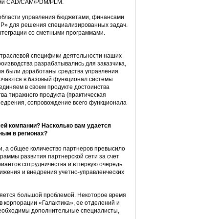
мами CAD/CAM/PDM/PLM.
области управления бюджетами, финансами
ERP» для решения специализированных задач.
нтеграции со сметными программами.
отраслевой специфики деятельности наших
роизводства разрабатывались для заказчика,
я были доработаны средства управления
лючаются в базовый функционал системы
единяем в своем продукте достоинства
ва тиражного продукта (практическая
недрения, сопровождение всего функционала
шей компании? Насколько вам удается
ным в регионах?
и, а общее количество партнеров превысило
граммы развития партнерской сети за счет
иантов сотрудничества и в первую очередь
ижения и внедрения учетно-управленческих
вляется большой проблемой. Некоторое время
 корпорации «Галактика», ее отделений и
 необходимы дополнительные специалисты,