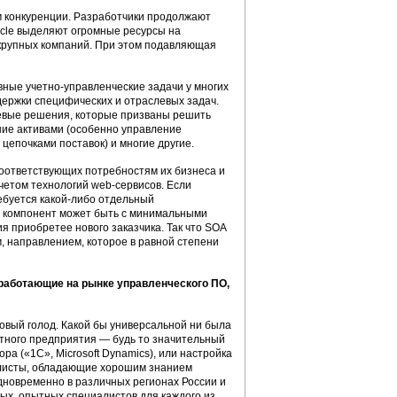
 конкуренции. Разработчики продолжают
racle выделяют огромные ресурсы на
 крупных компаний. При этом подавляющая
вные учетно-управленческие задачи у многих
ержки специфических и отраслевых задач.
евые решения, которые призваны решить
ние активами (особенно управление
епочками поставок) и многие другие.
соответствующих потребностям их бизнеса и
четом технологий web-сервисов. Если
ебуется какой-либо отдельный
т компонент может быть с минимальными
 приобретее нового заказчика. Так что SOA
 направлением, которое в равной степени
работающие на рынке управленческого ПО,
овый голод. Какой бы универсальной ни была
етного предприятия — будь то значительный
а («1С», Microsoft Dynamics), или настройка
иалисты, обладающие хорошим знанием
дновременно в различных регионах России и
ых, опытных специалистов для каждого из