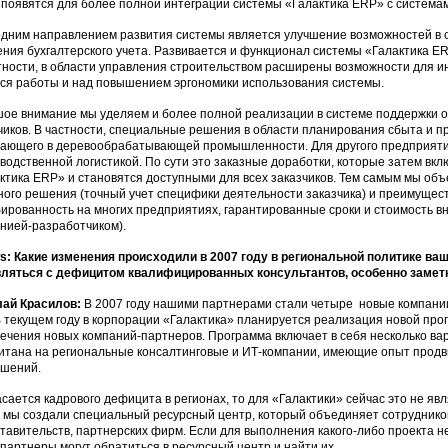
 появятся для более полной интеграции системы «Галактика ERP» с систе
дним направлением развития системы является улучшение возможностей в 
ения бухгалтерского учета. Развивается и функционал системы «Галактика 
тности, в области управления строительством расширены возможности для и
ся работы и над повышением эргономики использования системы.
ое внимание мы уделяем и более полной реализации в системе поддержки 
чиков. В частности, специальные решения в области планирования сбыта и п
ающего в деревообрабатывающей промышленности. Для другого предприяти
водственной логистикой. По сути это заказные доработки, которые затем вк
ктика ERP» и становятся доступными для всех заказчиков. Тем самым мы объ
ного решения (точный учет специфики деятельности заказчика) и преимущест
ированность на многих предприятиях, гарантированные сроки и стоимость в
нией-разработчиком).
: Какие изменения происходили в 2007 году в региональной политике ва
ляться с дефицитом квалифицированных консультантов, особенно замет
лай Красилов:
В 2007 году нашими партнерами стали четыре новые компани
В текущем году в корпорации «Галактика» планируется реализация новой про
ечения новых компаний-партнеров. Программа включает в себя несколько вар
итана на региональные консалтинговые и ИТ-компании, имеющие опыт продв
ешений.
асается кадрового дефицита в регионах, то для «Галактики» сейчас это не я
 мы создали специальный ресурсный центр, который объединяет сотрудников
тавительств, партнерских фирм. Если для выполнения какого-либо проекта
партнеры могут обратиться в ресурсный центр и найти их.