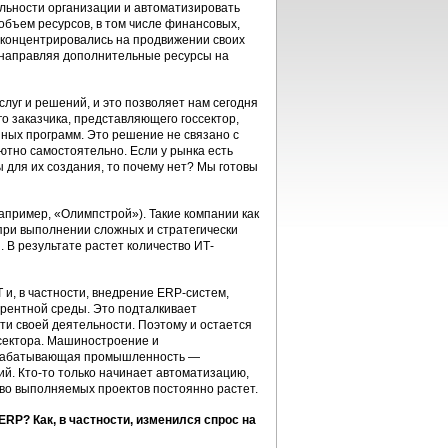
ельности организации и автоматизировать
объем ресурсов, в том числе финансовых,
 концентрировались на продвижении своих
 направляя дополнительные ресурсы на
луг и решений, и это позволяет нам сегодня
о заказчика, представляющего госсектор,
ных программ. Это решение не связано с
тно самостоятельно. Если у рынка есть
ы для их создания, то почему нет? Мы готовы
апример, «Олимпстрой»). Такие компании как
при выполнении сложных и стратегически
 В результате растет количество ИТ-
и, в частности, внедрение ERP-систем,
урентной среды. Это подталкивает
и своей деятельности. Поэтому и остается
сектора. Машиностроение и
обрабатывающая промышленность —
й. Кто-то только начинает автоматизацию,
тво выполняемых проектов постоянно растет.
RP? Как, в частности, изменился спрос на