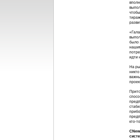
вполн
выпол
чтобы
тираж
разви
«Гала
выпол
было 
нашим
потре
идти 
На ры
никто
важны
проек
Прито
спосо
предп
стаби
прибо
предп
кто-т
CNews
систе