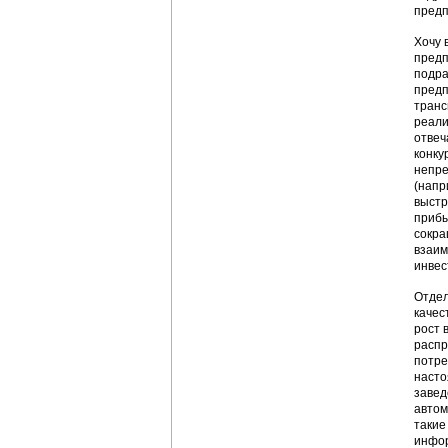
предп
Хочу 
предп
подра
предп
транс
реали
отвеч
конку
непре
(напр
выстр
прибы
сокра
взаим
инвес
Отдел
качес
рост 
распр
потре
насто
завед
автом
такие
инфор