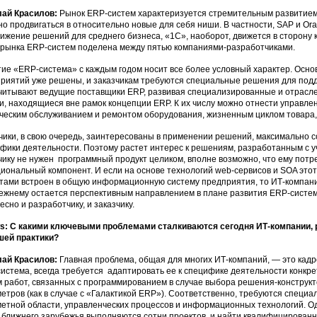
лай Красилов:
Рынок ERP-систем характеризуется стремительным развитием
но продвигаться в относительно новые для себя ниши. В частности, SAP и O
ижение решений для среднего бизнеса, «1С», наоборот, движется в сторону
 рынка ERP-систем поделена между пятью компаниями-разработчиками.
ие «ERP-система» с каждым годом носит все более условный характер. Осно
риятий уже решены, и заказчикам требуются специальные решения для подд
читывают ведущие поставщики ERP, развивая специализированные и отрасл
и, находящиеся вне рамок концепции ERP. К их числу можно отнести управле
ческим обслуживанием и ремонтом оборудования, жизненным циклом товара, ц
чики, в свою очередь, заинтересованы в применении решений, максимально 
фики деятельности. Поэтому растет интерес к решениям, разработанным с у
чику не нужен программный продукт целиком, вполне возможно, что ему потр
иональный компонент. И если на основе технологий web-сервисов и SOA это
тами встроен в общую информационную систему предприятия, то ИТ-компания
ежнему остается перспективным направлением в плане развития ERP-систем,
есно и разработчику, и заказчику.
: С какими ключевыми проблемами сталкиваются сегодня ИТ-компании, 
шей практики?
лай Красилов:
Главная проблема, общая для многих ИТ-компаний, — это кадр
истема, всегда требуется адаптировать ее к специфике деятельности конкр
 работ, связанных с программированием в случае выбора решения-конструктор
етров (как в случае с «Галактикой ERP»). Соответственно, требуются спец
етной области, управленческих процессов и информационных технологий. О
 ближнего зарубежья выполняются сотни проектов, и найти квалифицированн