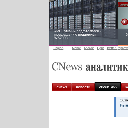
«Mr. Сумкин» подготовился к
К
прекращению поддержки
б
WS2003
English
Mobile
Android
Light
Twitter (topnew
Заоблачная оптимизация: как
Р
Faberlic изменил подход к
п
аналитике
АНАЛИТИКА
CNEWS
НОВОСТИ
К
Обзо
Рын