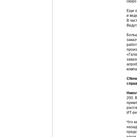
скоро
Еще о
и вед
В час
Ведут
Больш
заказ
работ
произ
«Гала
заказ
апроб
компа
CNews
справ
Нико
200. 
привл
рассч
ИТ-р
Что к
назад
предс
наши 