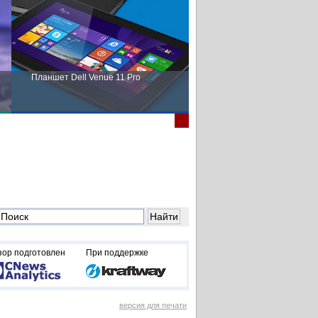
Планшет Dell Venue 11 Pro
Пора выбирать Fujitsu!
зор подготовлен
При поддержке
версия для печати