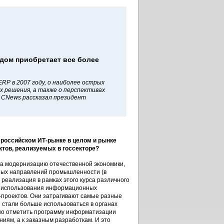
дом приобретает все более
RP в 2007 году, о наиболее острых
х решения, а также о перспективах
 CNews рассказал президент
.
 российском ИТ-рынке в целом и рынке
тов, реализуемых в госсекторе?
на модернизацию отечественной экономики,
тных направлений промышленности (в
реализация в рамках этого курса различного
ие использования информационных
-проектов. Они затрагивают самые разные
стали больше использоваться в органах
жно отметить программу информатизации
ниям, а к заказным разработкам. И это