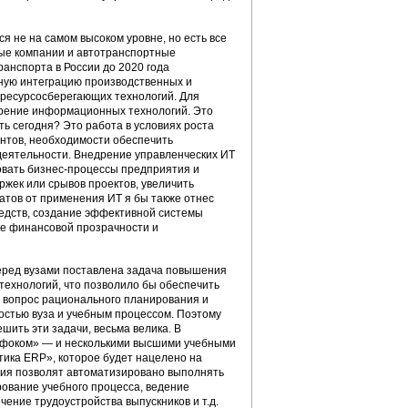
я не на самом высоком уровне, но есть все
ые компании и автотранспортные
анспорта в России до 2020 года
ную интеграцию производственных и
 ресурсосберегающих технологий. Для
рение информационных технологий. Это
ть сегодня? Это работа в условиях роста
ентов, необходимости обеспечить
деятельности. Внедрение управленческих ИТ
овать бизнес-процессы предприятия и
ржек или срывов проектов, увеличить
татов от применения ИТ я бы также отнес
редств, создание эффективной системы
ие финансовой прозрачности и
перед вузами поставлена задача повышения
технологий, что позволило бы обеспечить
ит вопрос рационального планирования и
стью вуза и учебным процессом. Поэтому
ить эти задачи, весьма велика. В
нфоком» — и несколькими высшими учебными
тика ERP», которое будет нацелено на
ния позволят автоматизировано выполнять
рование учебного процесса, ведение
ение трудоустройства выпускников и т.д.