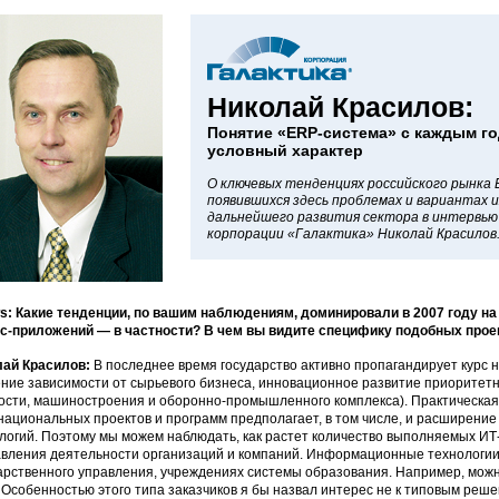
Николай Красилов:
Понятие «ERP-система» с каждым го
условный характер
О ключевых тенденциях российского рынка E
появившихся здесь проблемах и вариантах и
дальнейшего развития сектора в интервью
корпорации «Галактика» Николай Красилов
: Какие тенденции, по вашим наблюдениям, доминировали в 2007 году на
с-приложений — в частности? В чем вы видите специфику подобных проек
лай Красилов:
В последнее время государство активно пропагандирует курс 
ние зависимости от сырьевого бизнеса, инновационное развитие приорите
ости, машиностроения и оборонно-промышленного комплекса). Практическая 
национальных проектов и программ предполагает, в том числе, и расширен
логий. Поэтому мы можем наблюдать, как растет количество выполняемых ИТ
вления деятельности организаций и компаний. Информационные технологии 
арственного управления, учреждениях системы образования. Например, мо
 Особенностью этого типа заказчиков я бы назвал интерес не к типовым реше