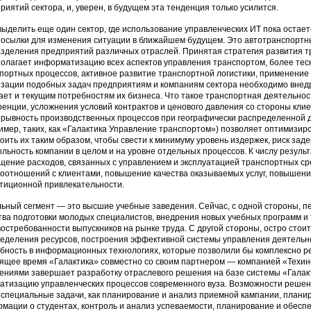
риятий сектора, и, уверен, в будущем эта тенденция только усилится.
выделить еще один сектор, где использование управленческих ИТ пока остаетс
осылки для изменения ситуации в ближайшем будущем. Это автотранспортн
зделения предприятий различных отраслей. Принятая стратегия развития тр
олагает информатизацию всех аспектов управления транспортом, более тес
портных процессов, активное развитие транспортной логистики, применение
зации подобных задач предприятиям и компаниям сектора необходимо внед
ает и текущим потребностям их бизнеса. Что такое транспортная деятельнос
ренции, усложнения условий контрактов и ценового давления со стороны кли
рывность производственных процессов при географически распределенной 
имер, таких, как «Галактика Управление транспортом») позволяет оптимизир
оить их таким образом, чтобы свести к минимуму уровень издержек, риск заде
льность компании в целом и на уровне отдельных процессов. К числу резуль
щение расходов, связанных с управлением и эксплуатацией транспортных с
оотношений с клиентами, повышение качества оказываемых услуг, повышен
тиционной привлекательности.
ьный сегмент — это высшие учебные заведения. Сейчас, с одной стороны, 
тва подготовки молодых специалистов, внедрения новых учебных программ и 
востребованности выпускников на рынке труда. С другой стороны, остро сто
еделения ресурсов, построения эффективной системы управления деятельно
бность в информационных технологиях, которые позволили бы комплексно реш
ящее время «Галактика» совместно со своим партнером — компанией «Техи
ениями завершает разработку отраслевого решения на базе системы «Галак
атизацию управленческих процессов современного вуза. Возможности реше
 специальные задачи, как планирование и анализ приемной кампании, плани
мации о студентах, контроль и анализ успеваемости, планирование и обеспеч