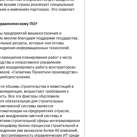
ми вузами страны реализует специальные
нии и компаниях-партнерах. Это помогает
управленческому ПО?
ны предприятий машиностроения и
о многом благодаря поддержке государства,
льные ресурсы, которые они готовы
внедрения информационных технологий.
м принципом планирования работ к числу
одства и оперативного управления
ее координировать работу конструкторско-
казов. «Галактика Проектное производство»
приборостроения.
ся объемы строительства и инвестиций в
конкуренция, возрастают требования к
ость. Все эти факторы обусловили
те обязательную для строительных
комплексной системы является
томатизации на предприятиях отрасли,
лько внедрением сметной системы и
риятиям строительной сферы интегрированное
специфику бизнес-процессов строительной и
недрении уже высказали более 60 компаний,
 востребованность управленческих ИТ среди