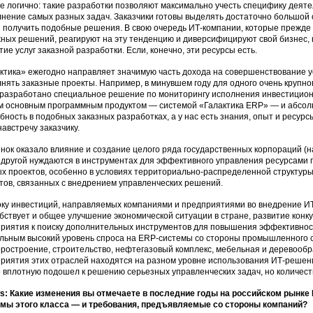
е логично: такие разработки позволяют максимально учесть специфику деят
нение самых разных задач. Заказчики готовы выделять достаточно большой 
 получить подобные решения. В свою очередь ИТ-компании, которые прежде
ных решений, реагируют на эту тенденцию и диверсифицируют свой бизнес,
тие услуг заказной разработки. Если, конечно, эти ресурсы есть.
ктика» ежегодно направляет значимую часть дохода на совершенствование ус
нять заказные проекты. Например, в минувшем году для одного очень крупног
разработано специальное решение по мониторингу исполнения инвестицион
 основным программным продуктом — системой «Галактика ERP» — и абсолю
бность в подобных заказных разработках, а у нас есть знания, опыт и ресурс
навстречу заказчику.
нок оказало влияние и создание целого ряда государственных корпораций (н
 другой нуждаются в инструментах для эффективного управления ресурсами 
х проектов, особенно в условиях территориально-распределенной структуры.
тов, связанных с внедрением управленческих решений.
ку инвестиций, направляемых компаниями и предприятиями во внедрение ИТ 
бствует и общее улучшение экономической ситуации в стране, развитие конк
риятия к поиску дополнительных инструментов для повышения эффективност
льным высокий уровень спроса на ERP-системы со стороны промышленного 
ростроение, строительство, нефтегазовый комплекс, мебельная и дерево
риятия этих отраслей находятся на разном уровне использования ИТ-решени
о вплотную подошел к решению серьезных управленческих задач, но количес
: Какие изменения вы отмечаете в последние годы на российском рынке E
мы этого класса — и требования, предъявляемые со стороны компаний?