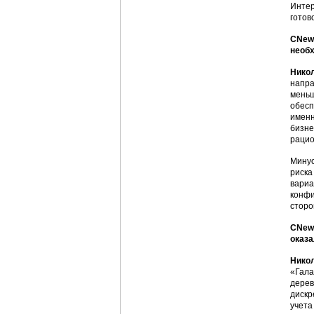
Интер
готов
CNews
необх
Нико
напра
меньш
обесп
именн
бизне
рацио
Минус
риска
вариа
конфи
сторо
CNews
оказа
Нико
«Гала
дерев
дискр
учета