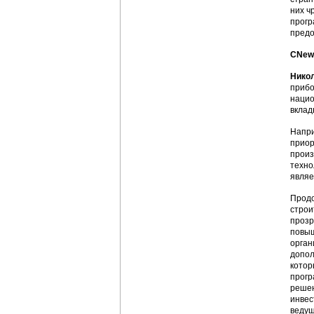
них ч
прогр
предо
CNews
Нико
прибо
нацио
вклад
Напри
приор
произ
техно
являе
Продо
строи
прозр
повыш
орган
допол
котор
прогр
решен
инвес
ведущ