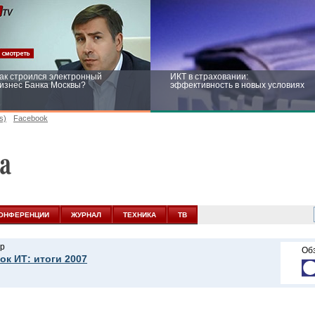
ак строился электронный
ИКТ в страховании:
изнес Банка Москвы?
эффективность в новых условиях
s)
Facebook
ейтинг CNewsInfrastructure 2015:
Информационная безопасность
риглашаем участвовать
бизнеса и госструктур: развитие в
новых условиях
ОНФЕРЕНЦИИ
ЖУРНАЛ
ТЕХНИКА
ТВ
р
Об
ок ИТ: итоги 2007