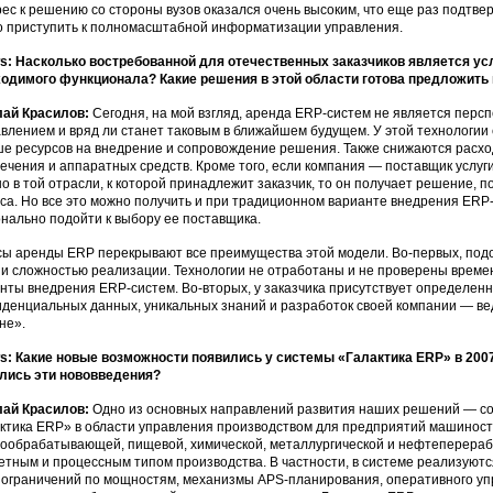
ес к решению со стороны вузов оказался очень высоким, что еще раз подтв
о приступить к полномасштабной информатизации управления.
: Насколько востребованной для отечественных заказчиков является ус
одимого функционала? Какие решения в этой области готова предложить
лай Красилов:
Сегодня, на мой взгляд, аренда ERP-систем не является перс
влением и вряд ли станет таковым в ближайшем будущем. У этой технологии
е ресурсов на внедрение и сопровождение решения. Также снижаются расх
ечения и аппаратных средств. Кроме того, если компания — поставщик услу
о в той отрасли, к которой принадлежит заказчик, то он получает решение,
са. Но все это можно получить и при традиционном варианте внедрения ER
нально подойти к выбору ее поставщика.
ы аренды ERP перекрывают все преимущества этой модели. Во-первых, под
 и сложностью реализации. Технологии не отработаны и не проверены времене
нты внедрения ERP-систем. Во-вторых, у заказчика присутствует определенн
денциальных данных, уникальных знаний и разработок своей компании — ве
не».
: Какие новые возможности появились у системы «Галактика ERP» в 200
лись эти нововведения?
лай Красилов:
Одно из основных направлений развития наших решений — с
ктика ERP» в области управления производством для предприятий машиност
ообрабатывающей, пищевой, химической, металлургической и нефтеперер
етным и процессным типом производства. В частности, в системе реализуют
 ограничений по мощностям, механизмы APS-планирования, оперативного уп