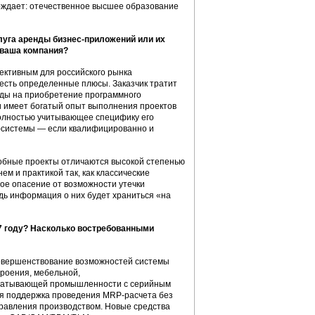
ерждает: отечественное высшее образование
луга аренды бизнес-приложений или их
 ваша компания?
пективным для российского рынка
 есть определенные плюсы. Заказчик тратит
оды на приобретение программного
ги имеет богатый опыт выполнения проектов
 полностью учитывающее специфику его
P-системы — если квалифицированно и
обные проекты отличаются высокой степенью
м и практикой так, как классические
ое опасение от возможности утечки
дь информация о них будет храниться «на
7 году? Насколько востребованными
овершенствование возможностей системы
роения, мебельной,
абатывающей промышленности с серийным
ся поддержка проведения MRP-расчета без
равления производством. Новые средства