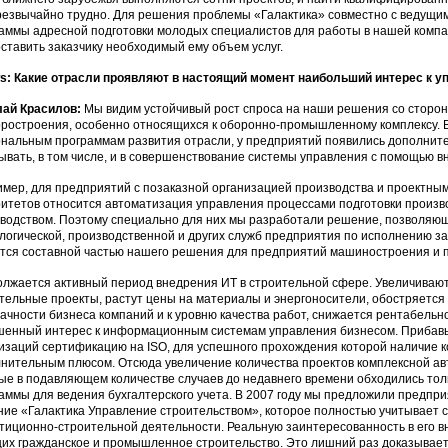
резвычайно трудно. Для решения проблемы «Галактика» совместно с ведущи
аммы адресной подготовки молодых специалистов для работы в нашей компа
ставить заказчику необходимый ему объем услуг.
: Какие отрасли проявляют в настоящий момент наибольший интерес к 
лай Красилов:
Мы видим устойчивый рост спроса на наши решения со сторо
ростроения, особенно относящихся к оборонно-промышленному комплексу. В
нальным программам развития отрасли, у предприятий появились дополните
ывать, в том числе, и в совершенствование системы управления с помощью 
мер, для предприятий с позаказной организацией производства и проектны
итетов относится автоматизация управления процессами подготовки произв
водством. Поэтому специально для них мы разработали решение, позволяющ
логической, производственной и других служб предприятия по исполнению за
тся составной частью нашего решения для предприятий машиностроения и 
лжается активный период внедрения ИТ в строительной сфере. Увеличивают
тельные проекты, растут цены на материалы и энергоносители, обостряется 
ачности бизнеса компаний и к уровню качества работ, снижается рентабельн
енный интерес к информационным системам управления бизнесом. Прибавь
изаций сертификацию на ISO, для успешного прохождения которой наличие 
нительным плюсом. Отсюда увеличение количества проектов комплексной ав
ые в подавляющем количестве случаев до недавнего времени обходились то
аммы для ведения бухгалтерского учета. В 2007 году мы предложили предп
ие «Галактика Управление строительством», которое полностью учитывает 
тиционно-строительной деятельности. Реальную заинтересованность в его в
их гражданское и промышленное строительство. Это лишний раз доказывает