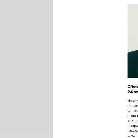
CNews
бизне
Нико
сниже
частн
рода 
техно
напра
госуд
школ.