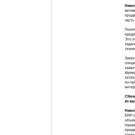
Нико
актив
продв
часть
Понят
предп
Это у
задач
техни
Заказ
специ
заказ
функц
затра
по-пр
интер
CNews
из ва
Нико
ERP-с
объем
парам
предм
стран