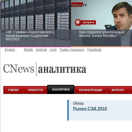
«Mr. Сумкин» подготовился к
Как строился электронный
прекращению поддержки
бизнес Банка Москвы?
WS2003
English
Mobile
Android
Light
Twitter (topnews)
Facebook
Заоблачная оптимизация: как
Рейтинг CNewsInfrastructure 20
Faberlic изменил подход к
приглашаем участвовать
аналитике
АНАЛИТИКА
CNEWS
НОВОСТИ
КОНФЕРЕНЦИИ
ЖУРНАЛ
Обзор
Рынок СЭД 2010