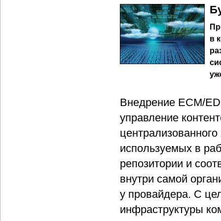
Б
Пр
в 
ра
си
уж
Внедрение ECM/EDM
управление контент
централизованного 
используемых в раб
репозитории и соо
внутри самой орган
у провайдера. С це
инфраструктуры ко