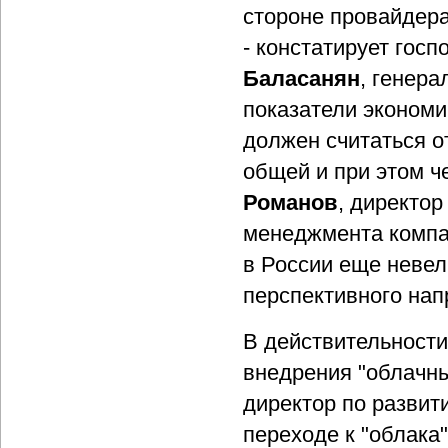
стороне провайдера
- констатирует госп
Баласанян
, генера
показатели экономи
должен считаться о
общей и при этом ч
Романов
, директо
менеджмента компан
в России еще невел
перспективного нап
В действительности
внедрения "облачн
директор по развит
переходе к "облака