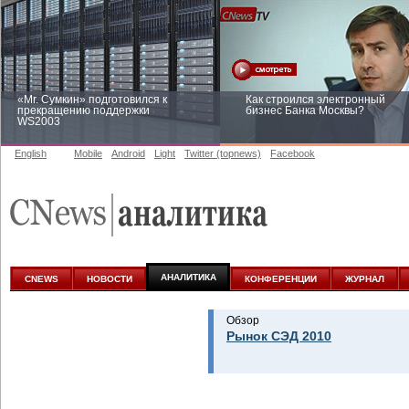
«Mr. Сумкин» подготовился к
Как строился электронный
прекращению поддержки
бизнес Банка Москвы?
WS2003
English
Mobile
Android
Light
Twitter (topnews)
Facebook
Заоблачная оптимизация: как
Рейтинг CNewsInfrastructure 20
Faberlic изменил подход к
приглашаем участвовать
аналитике
АНАЛИТИКА
CNEWS
НОВОСТИ
КОНФЕРЕНЦИИ
ЖУРНАЛ
Обзор
Рынок СЭД 2010