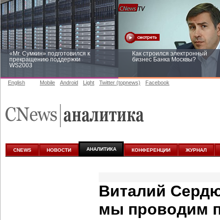
«Mr. Сумкин» подготовился к
Как строился электронный
прекращению поддержки
бизнес Банка Москвы?
WS2003
English
Mobile
Android
Light
Twitter (topnews)
Facebook
Заоблачная оптимизация: как
Рейтинг CNewsInfrastructure 20
Faberlic изменил подход к
приглашаем участвовать
аналитике
АНАЛИТИКА
CNEWS
НОВОСТИ
КОНФЕРЕНЦИИ
ЖУРНАЛ
Виталий Сердю
мы проводим п