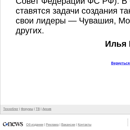
Совет Федерации ФС РФ). В 
ставятся задачи создания так
свои лидеры — Чувашия, Мор
других.
Илья 
Вернуться
Техноблог
|
Форумы
|
ТВ
|
Архив
Об издании
|
Реклама
|
Вакансии
|
Контакты