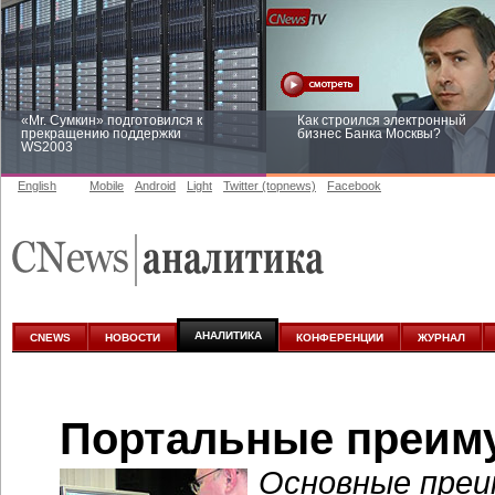
«Mr. Сумкин» подготовился к
Как строился электронный
прекращению поддержки
бизнес Банка Москвы?
WS2003
English
Mobile
Android
Light
Twitter (topnews)
Facebook
Заоблачная оптимизация: как
Рейтинг CNewsInfrastructure 20
Faberlic изменил подход к
приглашаем участвовать
аналитике
АНАЛИТИКА
CNEWS
НОВОСТИ
КОНФЕРЕНЦИИ
ЖУРНАЛ
Портальные преиму
Основные преи