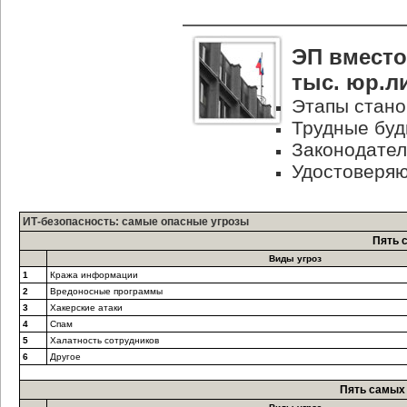
ЭП вместо
тыс. юр.л
Этапы стано
Трудные буд
Законодател
Удостоверяю
ИТ-безопасность: самые опасные угрозы
Пять 
Виды угроз
1
Кража информации
2
Вредоносные программы
3
Хакерские атаки
4
Спам
5
Халатность сотрудников
6
Другое
Пять самых 