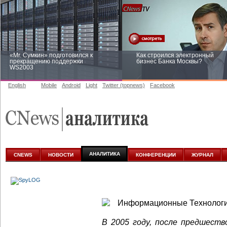
«Mr. Сумкин» подготовился к
Как строился электронный
прекращению поддержки
бизнес Банка Москвы?
WS2003
English
Mobile
Android
Light
Twitter (topnews)
Facebook
Заоблачная оптимизация: как
Рейтинг CNewsInfrastructure 20
Faberlic изменил подход к
приглашаем участвовать
аналитике
АНАЛИТИКА
CNEWS
НОВОСТИ
КОНФЕРЕНЦИИ
ЖУРНАЛ
В 2005 году, после предшест