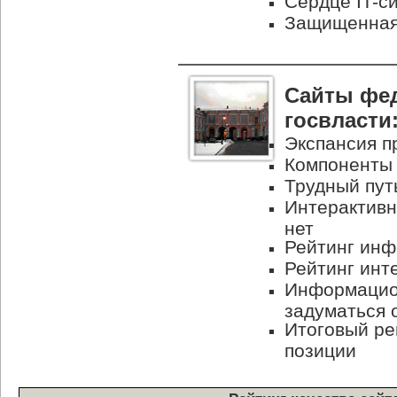
Сердце
IT-с
Защищенная 
Сайты фе
госвласти
Экспансия п
Компоненты
Трудный пут
Интерактивн
нет
Рейтинг ин
Рейтинг инт
Информацион
задуматься 
Итоговый ре
позиции