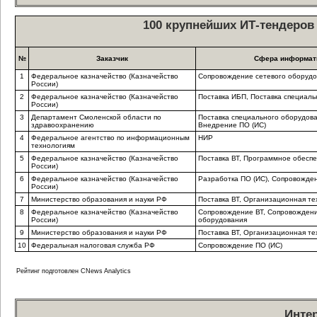
100 крупнейших ИТ-тендеров 
№
Заказчик
Сфера информат
1
Федеральное казначейство (Казначейство
Сопровождение сетевого оборудо
России)
2
Федеральное казначейство (Казначейство
Поставка ИБП, Поставка специаль
России)
3
Департамент Смоленской области по
Поставка специального оборудова
здравоохранению
Внедрение ПО (ИС)
4
Федеральное агентство по информационным
НИР
технологиям
5
Федеральное казначейство (Казначейство
Поставка ВТ, Программное обесп
России)
6
Федеральное казначейство (Казначейство
Разработка ПО (ИС), Сопровожде
России)
7
Министерство образования и науки РФ
Поставка ВТ, Организационная те
8
Федеральное казначейство (Казначейство
Сопровождение ВТ, Сопровождени
России)
оборудования
9
Министерство образования и науки РФ
Поставка ВТ, Организационная те
10
Федеральная налоговая служба РФ
Сопровождение ПО (ИС)
Рейтинг подготовлен CNews Analytics
Инте