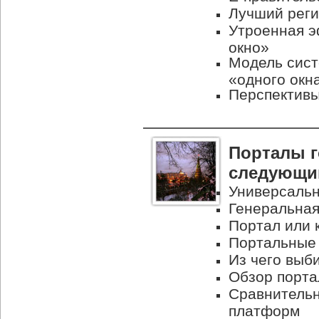
Лучший реги
Утроенная э
окно»
Модель сис
«одного окн
Перспективы
Порталы г
следующий
Универсальн
Генеральная
Портал или 
Портальные 
Из чего выб
Обзор порт
Сравнительн
платформ