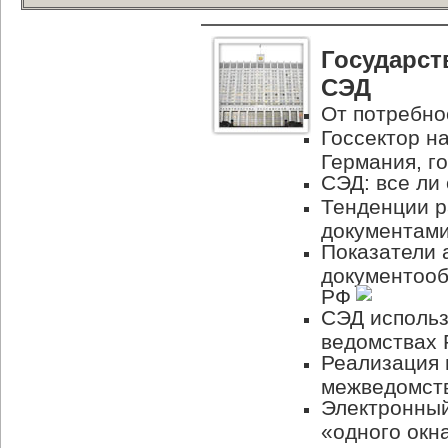
Государст
СЭД
От потребно
Госсектор н
Германия, г
СЭД: все ли
Тенденции р
документам
Показатели 
документооб
РФ
СЭД использ
ведомствах
Реализация 
межведомст
Электронный
«одного окн