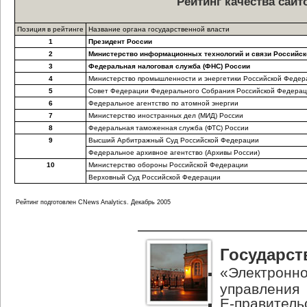
Рейтинг качества сай
Позиция в рейтинге
Название органа государственной власти
1
Президент России
2
Министерство информационных технологий и связи Российс
3
Федеральная налоговая служба (ФНС) России
4
Министерство промышленности и энергетики Российской Федер
5
Совет Федерации Федерального Собрания Российской Федера
6
Федеральное агентство по атомной энергии
7
Министерство иностранных дел (МИД) России
8
Федеральная таможенная служба (ФТС) России
9
Высший Арбитражный Суд Российской Федерации
Федеральное архивное агентство (Архивы России)
10
Министерство обороны Российской Федерации
Верховный Суд Российской Федерации
Рейтинг подготовлен CNews Analytics. Декабрь 2005
Государст
«Электронно
управления
Е-правитель