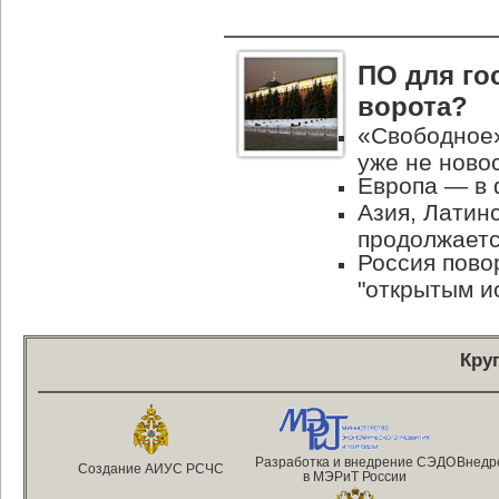
ПО для го
ворота?
«Свободное»
уже не ново
Европа — в 
Азия, Латин
продолжает
Россия пово
"открытым и
Кру
Разработка и внедрение СЭДО
Внедр
Создание АИУС РСЧС
в МЭРиТ России