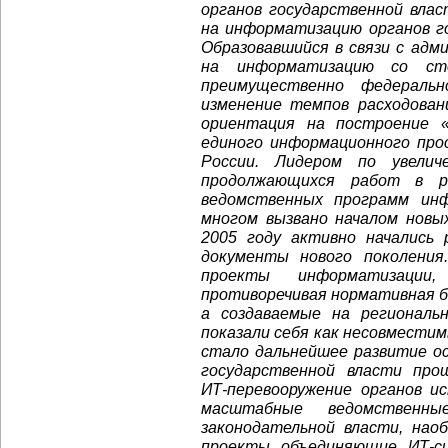
органов государственной вла
на информатизацию органов го
Образовавшийся в связи с ад
на информатизацию со сто
преимущественно федераль
изменение темпов расходован
ориентация на построение «
единого информационного про
России. Лидером по увели
продолжающихся работ в р
ведомственных программ инф
многом вызвано началом нов
2005 году активно начались
документы нового поколения
проекты информатизации
противоречивая нормативная б
а создаваемые на региональ
показали себя как несовмести
стало дальнейшее развитие о
государственной власти пр
ИТ-перевооружение
органов ис
масштабные ведомственн
законодательной власти, нао
проекты объединяющие
ИТ-с