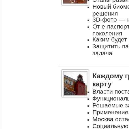
Новый биоме
решения
3D-фото — 
От e-паспор
поколения
Каким будет
Защитить п
задача
Каждому 
карту
Власти пост
Функциональ
Решаемые за
Применение 
Москва оста
Социальную 