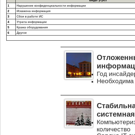
Виды угроз
1
Нарушение конфиденциальности информации
2
Искажена информация
3
Сбои в работе ИС
4
Утрата информации
5
Кража оборудования
6
Другое
Отложенн
информац
Год инсайде
Необходима 
Стабильна
системная
Компьютериз
количество