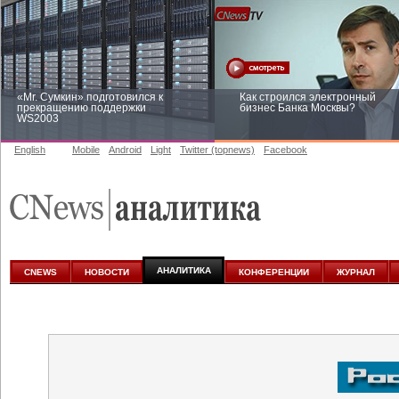
«Mr. Сумкин» подготовился к
Как строился электронный
прекращению поддержки
бизнес Банка Москвы?
WS2003
English
Mobile
Android
Light
Twitter (topnews)
Facebook
Заоблачная оптимизация: как
Рейтинг CNewsInfrastructure 20
Faberlic изменил подход к
приглашаем участвовать
аналитике
АНАЛИТИКА
CNEWS
НОВОСТИ
КОНФЕРЕНЦИИ
ЖУРНАЛ