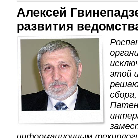
Алексей Гвинепадз
развития ведомств
Роспа
орган
исклю
этой 
решаю
сбора,
Патен
интер
замес
информационным технолог