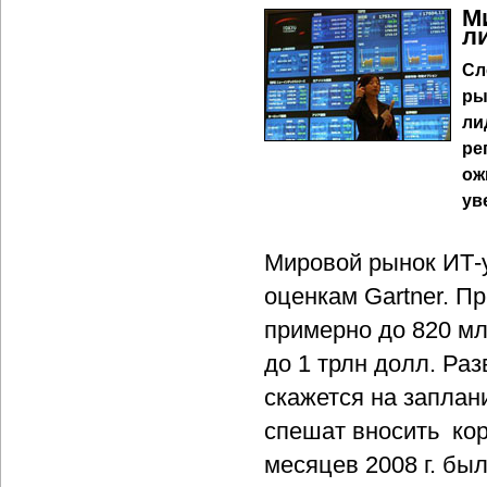
М
л
Сл
ры
ли
ре
ож
ув
Мировой рынок ИТ-ус
оценкам Gartner. Пр
примерно до 820 мл
до 1 трлн долл. Ра
скажется на заплан
спешат вносить кор
месяцев 2008 г. бы