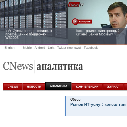
«Mr. Сумкин» подготовился к
Как строился электронный
прекращению поддержки
бизнес Банка Москвы?
WS2003
English
Mobile
Android
Light
Twitter (topnews)
Facebook
Заоблачная оптимизация: как
Рейтинг CNewsInfrastructure 20
Faberlic изменил подход к
приглашаем участвовать
аналитике
АНАЛИТИКА
CNEWS
НОВОСТИ
КОНФЕРЕНЦИИ
ЖУРНАЛ
Обзор
Рынок ИТ-услуг: консалтинг