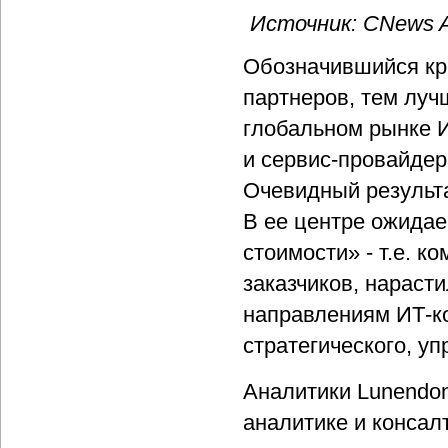
Источник: СNews An
Обозначившийся кре
партнеров, тем луч
глобальном рынке И
и сервис-провайдер
Очевидный результа
В ее центре ожида
стоимости» - т.е. 
заказчиков, нараст
направлениям ИТ-ко
стратегического, уп
Аналитики Lunendo
аналитике и консалт