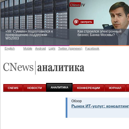
«Mr. Сумкин» подготовился к
Как строился электронный
прекращению поддержки
бизнес Банка Москвы?
WS2003
English
Mobile
Android
Light
Twitter (topnews)
Facebook
Заоблачная оптимизация: как
Рейтинг CNewsInfrastructure 20
Faberlic изменил подход к
приглашаем участвовать
аналитике
АНАЛИТИКА
CNEWS
НОВОСТИ
КОНФЕРЕНЦИИ
ЖУРНАЛ
Обзор
Рынок ИТ-услуг: консалтинг