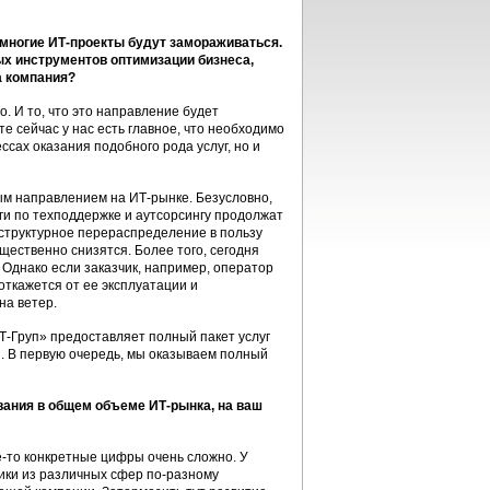
 многие ИТ-проекты будут замораживаться.
ных инструментов оптимизации бизнеса,
а компания?
. И то, что это направление будет
е сейчас у нас есть главное, что необходимо
ссах оказания подобного рода услуг, но и
вым направлением на ИТ-рынке. Безусловно,
уги по техподдержке и аутсорсингу продолжат
 структурное перераспределение в пользу
щественно снизятся. Более того, сегодня
 Однако если заказчик, например, оператор
откажется от ее эксплуатации и
на ветер.
Т-Груп» предоставляет полный пакет услуг
я. В первую очередь, мы оказываем полный
вания в общем объеме ИТ-рынка, на ваш
е-то конкретные цифры очень сложно. У
чики из различных сфер по-разному