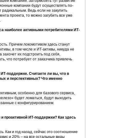
нашей компании. Затормозить тут развитие
ионные компании будут осуществлять по-
 радикальным. Ведь если не закупить
мента проекта, то можно загубить все уже
.
иса наиболее активными потребителями ИТ-
ость. Причем локомотивом здесь станут
ктивы, в том числе и ИТ-активы, никуда не
а захочет их подстроить под себя,
ть, что потребует от заказчика привлечь
 ИТ-поддержке. Считаете ли вы, что в
ных и перспективных? Что именно
ктивным, особенно для базового сервиса,
елезо» будет ломаться, будут выходить
вязанные с конфигурированием.
 и проактивной ИТ-поддержки? Как здесь
ь. Как и год назад, сейчас это соотношение
рвис и 20% – на все остальные виды