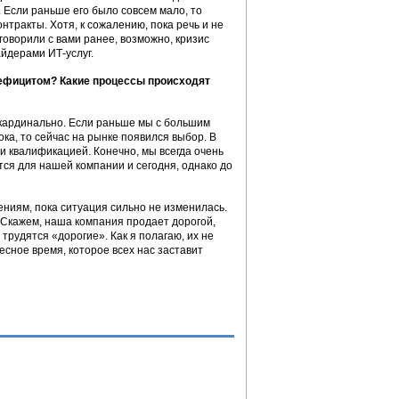
 Если раньше его было совсем мало, то
нтракты. Хотя, к сожалению, пока речь и не
 говорили с вами ранее, возможно, кризис
йдерами ИТ-услуг.
ефицитом? Какие процессы происходят
кардинально. Если раньше мы с большим
ка, то сейчас на рынке появился выбор. В
и квалификацией. Конечно, мы всегда очень
ся для нашей компании и сегодня, однако до
ениям, пока ситуация сильно не изменилась.
Скажем, наша компания продает дорогой,
трудятся «дорогие». Как я полагаю, их не
есное время, которое всех нас заставит