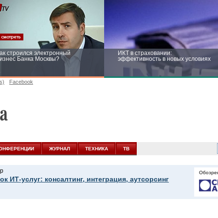
ак строился электронный
ИКТ в страховании:
изнес Банка Москвы?
эффективность в новых условиях
s)
Facebook
ейтинг CNewsInfrastructure 2015:
Информационная безопасность
риглашаем участвовать
бизнеса и госструктур: развитие в
новых условиях
ОНФЕРЕНЦИИ
ЖУРНАЛ
ТЕХНИКА
ТВ
р
Обозре
ок ИТ-услуг: консалтинг, интеграция, аутсорсинг