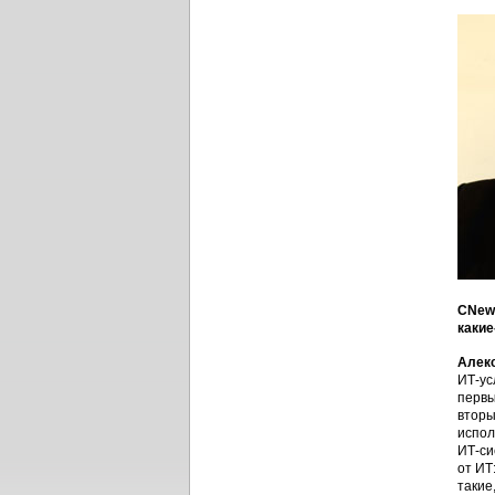
CNews
какие
Алек
ИТ-ус
первы
вторы
испол
ИТ-си
от ИТ
такие