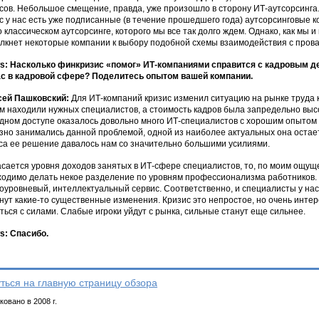
сов. Небольшое смещение, правда, уже произошло в сторону ИТ-аутсорсинга.
с у нас есть уже подписанные (в течение прошедшего года) аутсорсинговые ко
о классическом аутсорсинге, которого мы все так долго ждем. Однако, как мы и
лкнет некоторые компании к выбору подобной схемы взаимодействия с прова
: Насколько финкризис «помог» ИТ-компаниями справится с кадровым д
с в кадровой сфере? Поделитесь опытом вашей компании.
сей Пашковский:
Для ИТ-компаний кризис изменил ситуацию на рынке труда 
м находили нужных специалистов, а стоимость кадров была запредельно высо
дном доступе оказалось довольно много ИТ-специалистов с хорошим опытом 
зно занимались данной проблемой, одной из наиболее актуальных она остает
са ее решение давалось нам со значительно большими усилиями.
асается уровня доходов занятых в ИТ-сфере специалистов, то, по моим ощущ
одимо делать некое разделение по уровням профессионализма работников. 
оуровневый, интеллектуальный сервис. Соответственно, и специалисты у нас 
нут какие-то существенные изменения. Кризис это непростое, но очень интер
ться с силами. Слабые игроки уйдут с рынка, сильные станут еще сильнее.
: Спасибо.
ться на главную страницу обзора
овано в 2008 г.