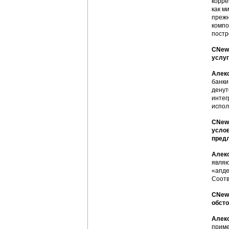
корре
как м
прежн
компо
постр
CNews
услуг
Алек
банки
денут
интег
испол
CNews
услов
предл
Алек
являю
«апде
Соотв
CNews
обсто
Алек
приме