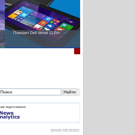
Планшет Dell Venue 11 Pro
Пора выбирать Fujitsu!
ние подготовлено
версия для печати