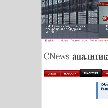
«Mr. Сумкин» подготовился к
К
прекращению поддержки
б
WS2003
English
Mobile
Android
Light
Twitter (topnew
Заоблачная оптимизация: как
Р
Faberlic изменил подход к
п
аналитике
АНАЛИТИКА
CNEWS
НОВОСТИ
К
Обзо
Рын