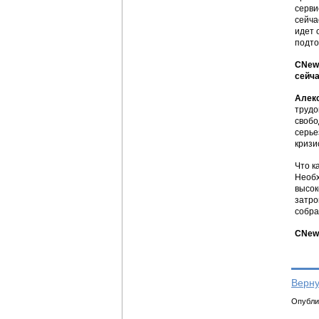
серви
сейча
идет 
подто
CNews
сейча
Алек
трудо
свобо
серье
кризи
Что к
Необх
высок
затро
собра
CNews
Верну
Опублик