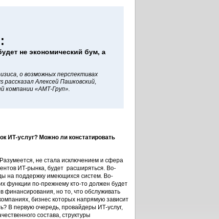
:
будет не экономический бум, а
ризиса, о возможных перспективах
s рассказал Алексей Пашковский,
й компании «АМТ-Груп».
ок ИТ-услуг? Можно ли констатировать
. Разумеется, не стала исключением и сфера
егментов ИТ-рынка, будет расширяться. Во-
оды на поддержку имеющихся систем. Во-
 их функции по-прежнему кто-то должен будет
в финансирования, но то, что обслуживать
 компаниях, бизнес которых напрямую зависит
ть? В первую очередь, провайдеры ИТ-услуг,
чественного состава, структуры