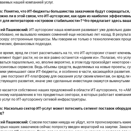
ваемых нашей компанией услуг.
: Понятно, что ИТ-бюджеты большинства заказчиков будут сокращаться,
жно ли в этой связи, что ИТ-аутсорсинг, как один из наиболее эффектив
т для интеграторов «островом стабильности»? Что предлагает здесь ваш
сей Пашковский:
ИТ-аутсорсинг наша компания развивает уже довольно давно
ебовано, не вызывало никаких сомнений еще несколько лет назад. В результат
рсеру: отстроенные процессы. Мы говорим не только о технологических проце
ческих, финансовых подходах.
же время, вряд ли стоит рассчитывать на то, что ИТ-аутсорсинг станет ключе
сегмент будет расти, но он все равно останется «одним из». Полагаю, что усл
ваться параллельно, но, вполне вероятно, в этом году произойдет некоторое
рсинговых сервисов. Ведь объемы средств, выделяемых на новые проекты, су
чики уменьшают свои ИТ-бюджеты, и особенно в части, касающейся развития.
, уже построил ИТ-платформу для оказания услуг своим клиентам, он вряд ли 
ствующего развития, иначе уже сделанные инвестиции окажутся выкинутыми 
е касается собственно наших предложений в области ИТ-аутсорсинга, то «АМ
нному направлению в тех предметных секторах, в которых работает компани
р услуг по ИТ-аутсорсингу сетевой инфраструктуры.
: Насколько сектор ИТ-услуг может потеснить сегмент поставок оборудо
яд?
сей Пашковский:
Совсем поставки никуда не уйдут, хотя прогнозировать каки
орых наших заказчиков сейчас попросту введен мораторий на закупки. Заказ