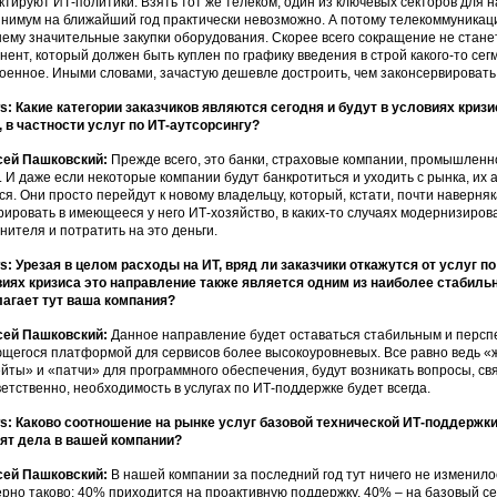
ктируют ИТ-политики. Взять тот же телеком, один из ключевых секторов для 
инимум на ближайший год практически невозможно. А потому телекоммуникац
ему значительные закупки оборудования. Скорее всего сокращение не станет
нент, который должен быть куплен по графику введения в строй какого-то сег
оенное. Иными словами, зачастую дешевле достроить, чем законсервировать
: Какие категории заказчиков являются сегодня и будут в условиях криз
, в частности услуг по ИТ-аутсорсингу?
сей Пашковский:
Прежде всего, это банки, страховые компании, промышленн
. И даже если некоторые компании будут банкротиться и уходить с рынка, их а
ся. Они просто перейдут к новому владельцу, который, кстати, почти наверняк
рировать в имеющееся у него ИТ-хозяйство, в каких-то случаях модернизирова
нителя и потратить на это деньги.
: Урезая в целом расходы на ИТ, вряд ли заказчики откажутся от услуг по
иях кризиса это направление также является одним из наиболее стабиль
агает тут ваша компания?
сей Пашковский:
Данное направление будет оставаться стабильным и перспе
щегося платформой для сервисов более высокоуровневых. Все равно ведь «ж
йты» и «патчи» для программного обеспечения, будут возникать вопросы, с
етственно, необходимость в услугах по ИТ-поддержке будет всегда.
: Каково соотношение на рынке услуг базовой технической ИТ-поддержки
ят дела в вашей компании?
сей Пашковский:
В нашей компании за последний год тут ничего не изменилос
рно таково: 40% приходится на проактивную поддержку, 40% – на базовый се