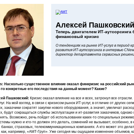
Алексей Пашковский
Теперь двигателем ИТ-аутсорсинга 
финансовый кризис
О тенденциях на рынке ИТ-услуг в период к
развития ИТ-аутсорсинга в интервью CNew
директор департамента сервисных решени
: Насколько существенное влияние оказал финкризис на российский рын
-то конкретные его последствия на данный момент? Какие?
сей Пашковский:
Кризис оказал влияние на все и всех, затронул все отрасли
луг. На мой взгляд, в связи с кризисом рынок ИТ-услуг, в отличие от других с
х, заказчики сократят закупки нового оборудования, а значит, увеличат расх
х, будут сокращаться службы эксплуатации и ит-развития заказчиков, однако
нять. Возможно, речь пойдет об использовании каких-то специальных режимо
стемы нужно и кто-то должен это делать, сомнений не вызывает, особенно, в
: банках, страховых, телекоммуникационных компаниях. А кто может это дела
, как, например, «АМТ-Груп». Уже сегодня мы ощущаем изменение объемов, ка