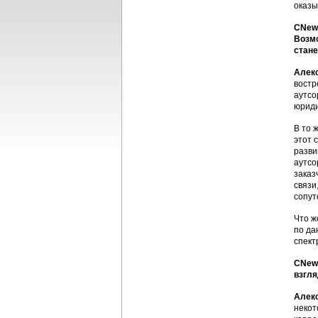
оказы
CNews
Возмо
стане
Алек
востр
аутсо
юриди
В то 
этот 
разви
аутсо
заказ
связи
сопут
Что ж
по да
спект
CNews
взгл
Алек
некот