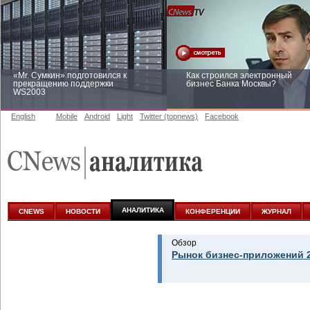
«Mr. Сумкин» подготовился к
Как строился электронный
прекращению поддержки
бизнес Банка Москвы?
WS2003
English
Mobile
Android
Light
Twitter (topnews)
Facebook
Заоблачная оптимизация: как
Рейтинг CNewsInfrastructure 20
Faberlic изменил подход к
приглашаем участвовать
аналитике
АНАЛИТИКА
CNEWS
НОВОСТИ
КОНФЕРЕНЦИИ
ЖУРНАЛ
Обзор
Рынок бизнес-приложений 