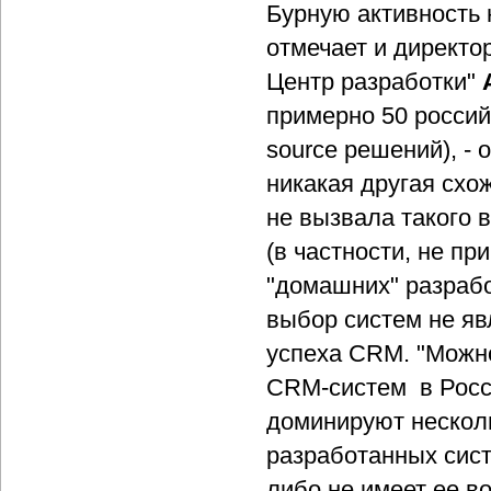
Бурную активность
отмечает и директо
Центр разработки"
А
примерно 50 россий
source решений), - 
никакая другая схо
не вызвала такого 
(в частности, не п
"домашних" разработ
выбор систем не я
успеха CRM. "Можно
CRM-систем в Росси
доминируют несколь
разработанных сист
либо не имеет ее во