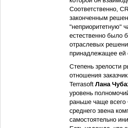
которой он взаимоде
Соответственно, CR
законченным решени
"неприоритетную" ч
естественно было б
отраслевых решени
принадлежащее ей с
Степень зрелости 
отношения заказчик
Terrasoft
Лана Чуб
уровень полномочи
раньше чаще всего
среднего звена ком
самостоятельно ини