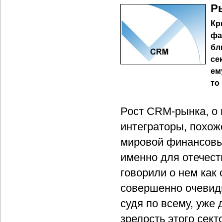
Р
Кр
фа
бл
се
ем
то
Рост CRM-рынка, о 
интеграторы, похож
мировой финансовы
именно для отечест
говорили о нем как
совершенно очевидн
судя по всему, уже 
зрелость этого сек