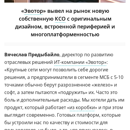
«
Эвотор
» вывел на рынок новую
собственную
КСО
с оригинальным
дизайном, встроенной периферией и
многоплатформенностью
Вячеслав Предыбайло
, директор по развитию
отраслевых решений
ИТ-компании «Эвотор»
:
«Крупные сети могут позволить себе дорогие
решения, а предприниматели в сегменте МСБ с 5-10
точками обычно берут разрозненное «железо» и
софт, а затем пытаются «подружить» их. Часто это
боль и дополнительные расходы. Мы хотели дать им
продукт, который работает «
из коробки
» и при этом
выглядит современно. Готовых платформ, которые
бы устроили нас по качеству и стоимости для
пользователя, не было, а то, что вписывалось в