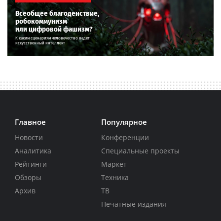
Всеобщее благоденствие,
робокоммунизм
или цифровой фашизм?
К каким сценариям человечество ведет
искусственный интеллект
Главное
Популярное
Новости
Конференции
Аналитика
Специальные проекты
Рейтинги
Маркет
Обзоры
Техника
Архив
ТВ
Печатные издания