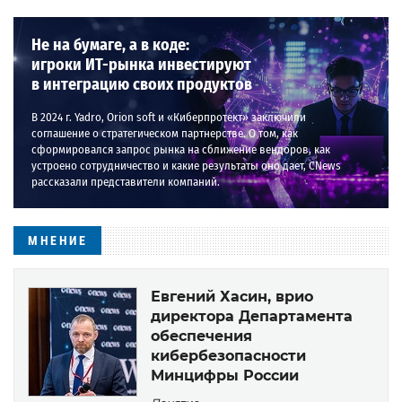
Не на бумаге, а в коде:
игроки ИТ-рынка инвестируют
в интеграцию своих продуктов
В 2024 г. Yadro, Orion soft и «Киберпротект» заключили
соглашение о стратегическом партнерстве. О том, как
сформировался запрос рынка на сближение вендоров, как
устроено сотрудничество и какие результаты оно дает, CNews
рассказали представители компаний.
МНЕНИЕ
Евгений Хасин, врио
директора Департамента
обеспечения
кибербезопасности
Минцифры России