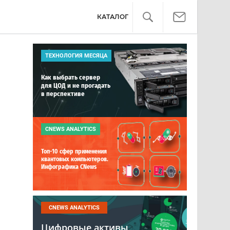
КАТАЛОГ
ТЕХНОЛОГИЯ МЕСЯЦА
Как выбрать сервер
для ЦОД и не прогадать
в перспективе
CNEWS ANALYTICS
Топ-10 сфер применения
квантовых компьютеров.
Инфографика CNews
CNEWS ANALYTICS
Цифровые активы