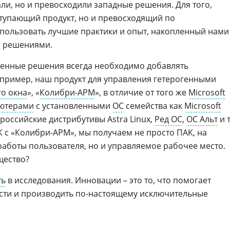
али, но и превосходили западные решения. Для того,
уступающий продукт, но и превосходящий по
пользовать лучшие практики и опыт, накопленный нами
и решениями.
ственные решения всегда необходимо добавлять
пример, наш продукт для управления гетерогенными
о окна
», «
Колибри-АРМ
», в отличие от того же
Microsoft
ютерами
с установленными
ОС
семейства как
Microsoft
 российские дистрибутивы Astra Linux,
Ред ОС
,
ОС Альт
и т
К с «Колибри-АРМ», мы получаем не просто ПАК, на
работы пользователя, но и управляемое рабочее место.
щество?
ть
в исследования. Инновации – это то, что помогает
сти и производить по-настоящему исключительные