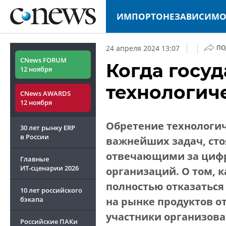
ИМПОРТОНЕЗАВИСИМО
|
|
24 апреля 2024 13:07
ПО
CNews FORUM
Когда госуд
12 ноября
технологич
CNews AWARDS
12 ноября
Обретение технологич
30 лет рынку ERP
в России
важнейших задач, сто
отвечающими за цифр
Главные
ИТ-сценарии
2026
организаций. О том, к
полностью отказаться
10 лет российского
бэкапа
на рынке продуктов о
участники организова
Российские ПАКи