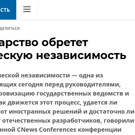
СТЬ
CNews
ДЕЛИТЬСЯ
Аналитика
арство обретет
Конференции
ескую независимость
Маркет
Техника
еской независимости — одна из
ТВ
ящих сегодня перед руководителями,
овизацию государственных ведомств и
ак движется этот процесс, удается ли
 от иностранных решений и достаточно ли
т отечественных разработчиков, говорили
нной CNews Conferences конференции