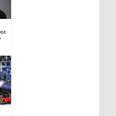
ИИ:
и
у