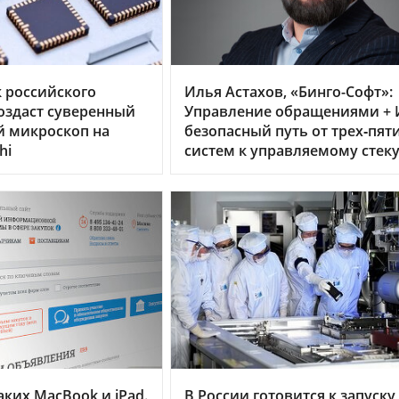
 российского
Илья Астахов, «Бинго-Софт»:
оздаст суверенный
Управление обращениями + 
й микроскоп на
безопасный путь от трех‑пят
hi
систем к управляемому стек
ких MacBook и iPad.
В России готовится к запуску