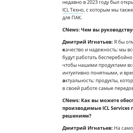
недавно в 2023 году был отк
ICL Техно
, с которым мы такж
для ПАК.
CNews: Чем вы руководству
Дмитрий Игнатьев:
Я бы от
к
ачество и надежность: мы в
будут работать бесперебойно
чтобы нашими продуктами все
интуитивно понятными, и вре
а
ктуальность: продукты, кот
в своей работе самые передо
CNews: Как вы можете обес
производимые ICL Service
решениям?
Дмитрий Игнатьев:
На само