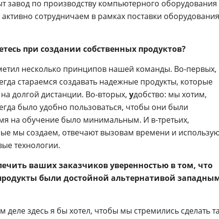
рыт завод по производству компьютерного оборудования
е активно сотрудничаем в рамках поставки оборудовани
етесь при создании собственных продуктов?
метил несколько принципов нашей команды. Во-первых,
сегда стараемся создавать надежные продукты, которые
 на долгой дистанции. Во-вторых,
у
добство: мы хотим,
гда было удобно пользоваться, чтобы они были
мя на обучение было минимальным. И в-третьих,
орые мы создаем, отвечают вызовам времени и использу
вые технологии.
печить ваших заказчиков уверенностью в том, что
s продукты были достойной альтернативой западны
м деле здесь я бы хотел, чтобы мы стремились сделать та