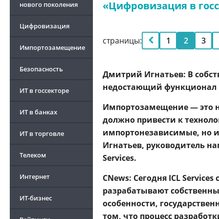
«Цифровизация в госс
нового поколения
Цифровизация
страницы:
1
2
3
Импортозамещение
Безопасность
Дмитрий Игнатьев: В собс
недостающий функционал
ИТ в госсекторе
Импортозамещение — это не
ИТ в банках
должно привести к техноло
импортонезависимые, но и
ИТ в торговле
Игнатьев, руководитель на
Телеком
Services.
Интернет
CNews: Сегодня ICL Service
разрабатывают собственные
ИТ-бизнес
особенности, государствен
том, что процесс разработ