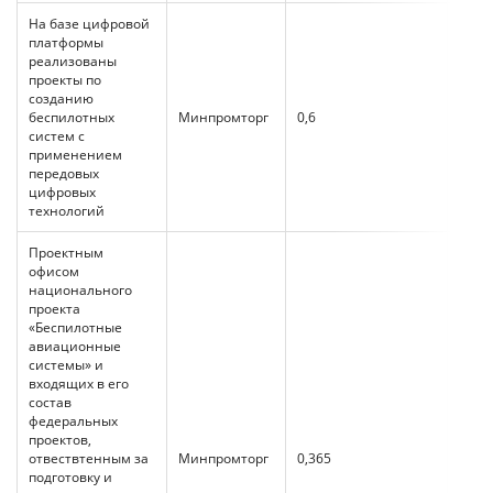
На базе цифровой
платформы
реализованы
проекты по
созданию
беспилотных
Минпромторг
0,6
0,6
систем с
применением
передовых
цифровых
технологий
Проектным
офисом
национального
проекта
«Беспилотные
авиационные
системы» и
входящих в его
состав
федеральных
проектов,
отвествтенным за
Минпромторг
0,365
0,365
подготовку и