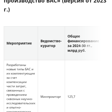
производство БАС» (версия от 2023
г.)
Общее
Фин
Ведомство-
финансирование
из 
Мероприятие
куратор
за 2024-30 гг.,
бюд
млрд руб.
30 г
Разработаны
новые типы БАС и
их комплектующие
за счет
компенсации
части затрат,
связанных с
проведением
Минпромторг
125,7
100,5
сквозных научно-
исследовательских
и опытно-
конструкторских