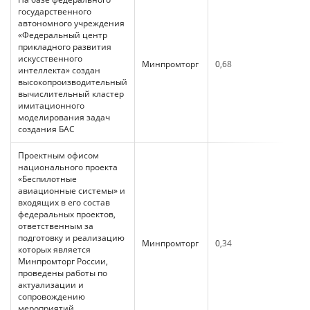
государственного
автономного учреждения
«Федеральный центр
прикладного развития
искусственного
Минпромторг
0,68
интеллекта» создан
высокопроизводительный
вычислительный кластер
имитационного
моделирования задач
создания БАС
Проектным офисом
национального проекта
«Беспилотные
авиационные системы» и
входящих в его состав
федеральных проектов,
ответственным за
подготовку и реализацию
Минпромторг
0,34
которых является
Минпромторг России,
проведены работы по
актуализации и
сопровождению
мероприятий