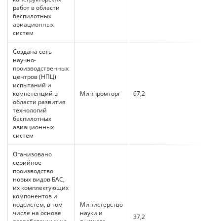
работ в области
беспилотных
авиационных
систем
Создана сеть
научно-
производственных
центров (НПЦ)
испытаний и
компетенций в
Минпромторг
67,2
51,2
области развития
технологий
беспилотных
авиационных
систем
Оганизовано
серийное
производство
новых видов БАС,
их комплектующих
компонентов и
подсистем, в том
Министерство
числе на основе
науки и
37,2
29,9