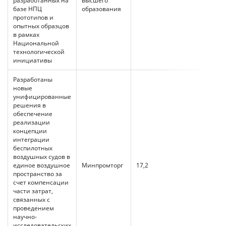
разработанных на
высшего
базе НПЦ
образования
прототипов и
опытных образцов
в рамках
Национальной
технологической
инициативы
Разработаны
новые
унифицированные
решения в
обеспечение
реализации
концепции
интеграции
беспилотных
воздушных судов в
единое воздушное
Минпромторг
17,2
17,2
пространство за
счет компенсации
части затрат,
связанных с
проведением
научно-
исследовательских