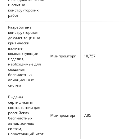
и опытно-
конструкторских
работ
Разработана
конструкторская
документация на
критически
важные
комплектующие
Минпромторг
10,757
10,7
изделия,
необходимые для
создания
беспилотных
авиационных
систем
Выданы
сертификаты
соответствия для
российских
Минпромторг
7,85
3,92
беспилотных
авиационных
систем,
нарастающий итог