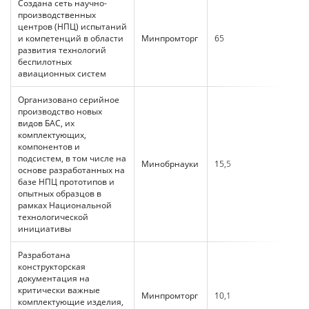
Создана сеть научно-
производственных
центров (НПЦ) испытаний
и компетенций в области
Минпромторг
65
развития технологий
беспилотных
авиационных систем
Организовано серийное
производство новых
видов БАС, их
комплектующих,
компонентов и
подсистем, в том числе на
Минобрнауки
15,5
основе разработанных на
базе НПЦ прототипов и
опытных образцов в
рамках Национальной
технологической
инициативы
Разработана
конструкторская
документация на
критически важные
Минпромторг
10,1
комплектующие изделия,