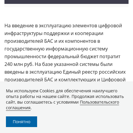
На введение в эксплуатацию элементов цифровой
инфраструктуры поддержки и кооперации
производителей БАС и их компонентов в
государственную информационную систему
промышленности федеральный бюджет потратит
240 млн руб. На базе указанной системы были
введены в эксплуатацию Единый реестр российских
производителей БАС и комплектующих и Цифровой
сервис кооперации для российских производителей
Мы используем Сookies для обеспечения наилучшего
БАС и комплектующих.
опыта работы на нашем сайте. Продолжая использовать
сайт, вы соглашаетесь с условиями
Пользовательского
соглашения
.
Целевые показатели
Понятно
По результатам реализации федпроекта количество
производственных российских БАС с 6,13 тыс. в 2023