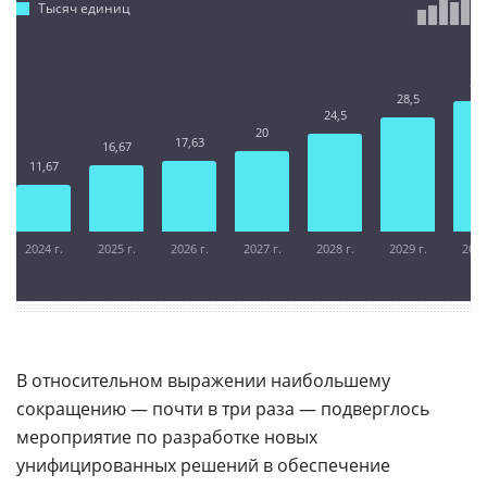
Тысяч единиц
32,
28,5
24,5
20
17,63
16,67
11,67
2024 г.
2025 г.
2026 г.
2027 г.
2028 г.
2029 г.
2030
В относительном выражении наибольшему
сокращению — почти в три раза — подверглось
мероприятие по разработке новых
унифицированных решений в обеспечение