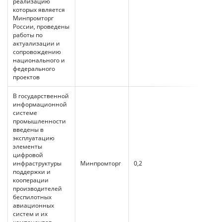
реализацию
которых является
Минпромторг
России, проведены
работы по
актуализации и
сопровождению
национального и
федерального
проектов
В государственной
информационной
системе
промышленности
введены в
эксплуатацию
элементы
цифровой
инфраструктуры
Минпромторг
0,2
0,2
поддержки и
кооперации
производителей
беспилотных
авиационных
систем и их