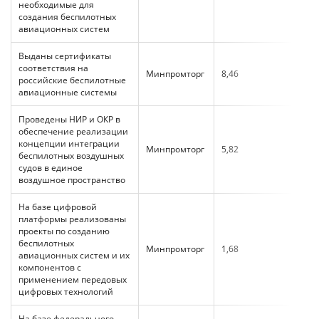
необходимые для
создания беспилотных
авиационных систем
Выданы сертификаты
соответствия на
Минпромторг
8,46
российские беспилотные
авиационные системы
Проведены НИР и ОКР в
обеспечение реализации
концепции интеграции
Минпромторг
5,82
беспилотных воздушных
судов в единое
воздушное пространство
На базе цифровой
платформы реализованы
проекты по созданию
беспилотных
Минпромторг
1,68
авиационных систем и их
компонентов с
применением передовых
цифровых технологий
На базе федерального