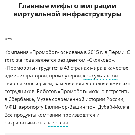
Главные мифы о миграции
виртуальной инфраструктуры
***
Компания «Промобот» основана в 2015 г. в
Перми
. С
того же года является резидентом «
Сколково
».
«Промоботы» трудятся в 43 странах мира в качестве
администраторов, промоутеров,
консультантов
,
гидов и консьержей, заменяя или дополняя «живых»
сотрудников. Роботов «Промобот» можно встретить
в
Сбербанке
,
Музее современной истории России
,
МФЦ
,
аэропорту Балтимор-Вашингтон
,
Дубай-Молле
.
Все продукты компании производятся и
разрабатываются
в России
.