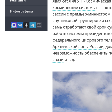
Рейтинги
являются ФГУП «Космическая
космические системы
» — пят
Инфографика
сессии с премьер-министром с
спутниковой группировки связи
семь отработают свой срок с
работе системы президентско
федерального цифрового теле
Арктической зоны России
, д
невозможность обеспечить п
связи
и т. д.