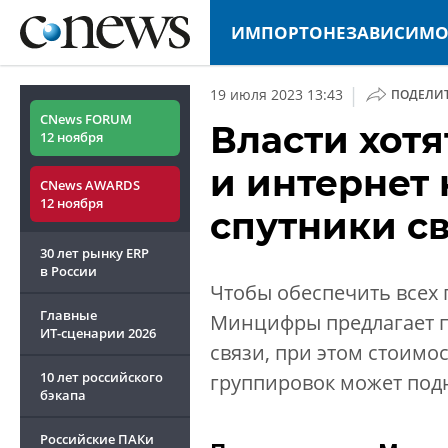
ИМПОРТОНЕЗАВИСИМО
|
19 июля 2023 13:43
ПОДЕЛИ
CNews FORUM
Власти хотя
12 ноября
и интернет
CNews AWARDS
12 ноября
спутники с
30 лет рынку ERP
в России
Чтобы обеспечить всех 
Главные
Минцифры предлагает п
ИТ-сценарии
2026
связи, при этом стоимо
10 лет российского
группировок может подня
бэкапа
Российские ПАКи