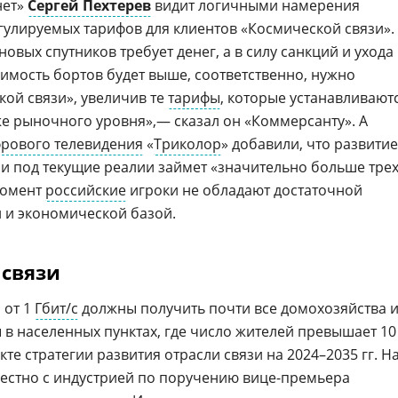
нет»
Сергей Пехтерев
видит логичными намерения
улируемых тарифов для клиентов «Космической связи».
овых спутников требует денег, а в силу санкций и ухода
имость бортов будет выше, соответственно, нужно
ой связи», увеличив те
тарифы
, которые устанавливают
е рыночного уровня»,— сказал он «Коммерсанту». А
рового телевидения
«
Триколор
» добавили, что развитие
ии под текущие реалии займет «значительно больше трех
 момент
российские
игроки не обладают достаточной
 и экономической базой.
 связи
 от 1
Гбит/с
должны получить почти все домохозяйства 
в населенных пунктах, где число жителей превышает 10
кте стратегии развития отрасли связи на 2024–2035 гг. Н
естно с индустрией по поручению вице-премьера