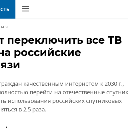
СТЬ
CNews
ТЬСЯ
Аналитика
т переключить все ТВ
Конференции
 на российские
Маркет
вязи
Техника
ТВ
граждан качественным интернетом к 2030 г.,
олностью перейти на отечественные спутни
сть использования российских спутниковых
ться в 2,5 раза.