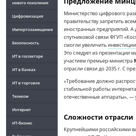
Предложение Мин
нового поколения
Министерство цифрового разв
Цифровизация
правительству запретить все
иностранных предприятий. А
Импортозамещение
спутниковой связи ФГУП «Кос
Безопасность
смогли увеличить
инвестиции
Это следует из презентации м
ИТ в госсекторе
участием премьер-министра
отрасли связи до 2035 г. С п
ИТ в банках
«Требование должно распростр
ИТ в торговле
стабильной работы интернета
Телеком
отечественные аппараты», —
Интернет
Сложности отрасли
ИТ-бизнес
Крупнейшими российскими вл