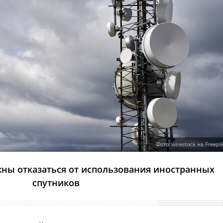
Фото:
wirestock на Freepi
ны отказаться от использования иностранных
спутников