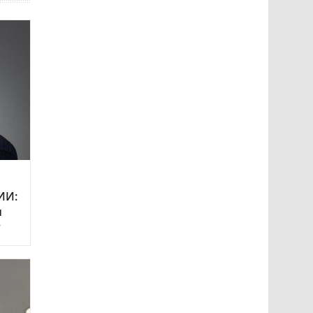
ИИ:
и
у