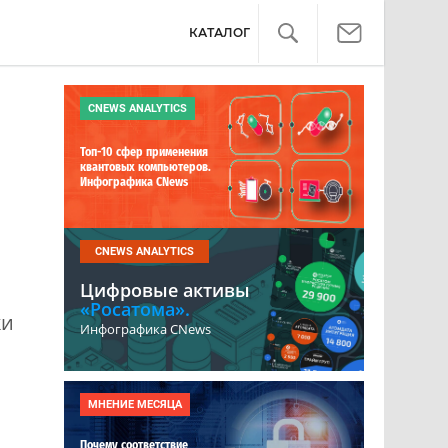
КАТАЛОГ
CNEWS ANALYTICS
Топ-10 сфер применения
квантовых компьютеров.
Инфографика CNews
CNEWS ANALYTICS
Цифровые активы
«Росатома».
ки
Инфографика CNews
МНЕНИЕ МЕСЯЦА
Почему соответствие