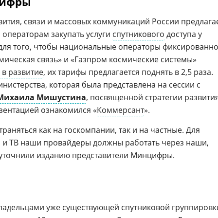
цифры
ития, связи и массовых коммуникаций России предлага
м операторам закупать услуги
спутникового
доступа у
 для того, чтобы национальные операторы фиксированн
мическая связь» и «Газпром космические системы»
 в развитие
, их тарифы предлагается поднять в 2,5 раза.
инистерства, которая была представлена на сессии с
Михаила Мишустина
, посвященной стратегии развити
резентацией ознакомился «
Коммерсант
».
аняться как на госкомпании, так и на частные. Для
 и ТВ наши провайдеры должны работать через наши,
 уточнили изданию представители Минцифры.
адельцами уже существующей спутниковой группировк