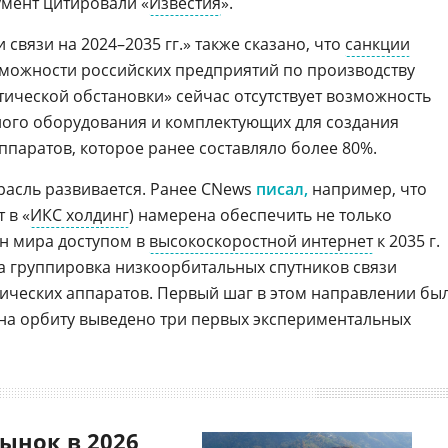
умент цитировали «
Известия
».
 связи на 2024–2035 гг.» также сказано, что
санкции
зможности российских предприятий по производству
тической обстановки» сейчас отсутствует возможность
ного оборудования и комплектующих для создания
паратов, которое ранее составляло более 80%.
трасль развивается. Ранее CNews
писал,
например, что
т в «
ИКС холдинг
) намерена обеспечить не только
ан мира доступом в
высокоскоростной интернет
к 2035 г.
а группировка низкоорбитальных спутников связи
ических аппаратов. Первый шаг в этом направлении бы
– на орбиту выведено три первых экспериментальных
ынок в 2026