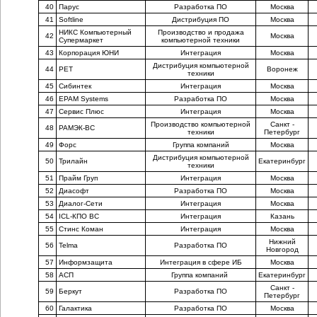
40
Парус
Разработка ПО
Москва
41
Softline
Дистрибуция ПО
Москва
НИКС Компьютерный
Производство и продажа
42
Москва
Супермаркет
компьютерной техники
43
Корпорация ЮНИ
Интеграция
Москва
Дистрибуция компьютерной
44
РЕТ
Воронеж
техники
45
Сибинтек
Интеграция
Москва
46
EPAM Systems
Разработка ПО
Москва
47
Сервис Плюс
Интеграция
Москва
Производство компьютерной
Санкт -
48
РАМЭК-ВС
техники
Петербург
49
Форс
Группа компаний
Москва
Дистрибуция компьютерной
50
Трилайн
Екатеринбург
техники
51
Прайм Груп
Интеграция
Москва
52
Диасофт
Разработка ПО
Москва
53
Диалог-Сети
Интеграция
Москва
54
ICL-КПО ВС
Интеграция
Казань
55
Стинс Коман
Интеграция
Москва
Нижний
56
Telma
Разработка ПО
Новгород
57
Информзащита
Интеграция в сфере ИБ
Москва
58
АСП
Группа компаний
Екатеринбург
Санкт -
59
Беркут
Разработка ПО
Петербург
60
Галактика
Разработка ПО
Москва