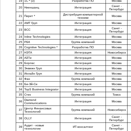
19
1С * (3)
Разработка ПО
Москва
Санкт -
20
Ниеншанц
Интеграция
Петербург
Дистрибуция компьютерной
21
Пирит *
Москва
техники
22
АМТ Груп
Интеграция
Москва
Санкт -
23
BCC
Интеграция
Петербург
24
Inline Technologies
Интеграция
Москва
25
РБК
Группа компаний
Москва
26
Cognitive Technologies *
Разработка ПО
Москва
27
НЭТА
Интеграция
Новосибирск
28
АйТи
Интеграция
Москва
29
Борлас
Интеграция
Москва
30
Энвижн Груп
Интеграция
Москва
31
Инлайн Груп
Интеграция
Москва
32
Фан
Группа компаний
Москва
33
Би-Эй-Си
Интеграция
Москва
34
TopS Business Integrator
Интеграция
Москва
35
Стек
Группа компаний
Томск
Diamond
36
Интеграция
Москва
Communications
Центр Финансовых
37
Группа компаний
Новосибирск
Технологий
Санкт -
38
OLLY
Интеграция
Петербург
Аудит - новые
Санкт -
39
ИТ-консалтинг
технологии
Петербург