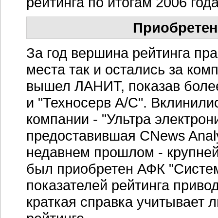
рейтинга по итогам 2006 года
Приобретени
За год вершина рейтинга пр
места так и остались за комп
вышел ЛАНИТ, показав более
и "Техносерв А/С". Вклинили
компании - "Ультра электрони
предоставившая CNews Analyt
недавнем прошлом - крупней
был приобретен АФК "Систем
показателей рейтинга приво
краткая справка учитывает 