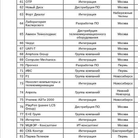
61
ОТР
Интеграция
Москва
62
Новый Диск
Дистрибуция ПО
Москва
Набережные
63
Форт Диалог
Интеграция
Челны
Лаборатория
64
Разработка ПО
Москва
Касперского
Дистрибуция
65
Авикон Текнолоджис
телекоммуникационного
Москва
оборудования
66
Черус
Интеграция
Москва
67
UAFI-T
Интеграция
Москва
68
Amphora Group
Группа компаний
Москва
69
Computer Mechanics
Интеграция
Москва
70
Прогноз
Разработка ПО
Пермь
71
ИВС
Группа компаний
Пермь
72
F1
Группа компаний
Новосибирск
Нонолет-компьютеры и
73
Интеграция
Новосибирск
телекоммуникации
Нижний
74
Апрель
Группа компаний
Новгород
75
Утилекс АйТи 2000
Интеграция
Новосибирск
PlayFon (ранее LCS
76
Дистрибуция ПО
Москва
Group)
77
Е+Е Групп
Группа компаний
Москва
78
Интертех
Интеграция
Москва
79
МЦФЭР - Консалтинг
ИТ-консалтинг
Москва
80
СКБ Контур
Интеграция
Екатеринбург
81
Парма-Телеком
Интеграция
Пермь