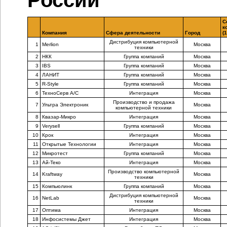
России
С
к
Компания
Сфера деятельности
Город
(1
Дистрибуция компьютерной
1
Merlion
Москва
техники
2
НКК
Группа компаний
Москва
3
IBS
Группа компаний
Москва
4
ЛАНИТ
Группа компаний
Москва
5
R-Style
Группа компаний
Москва
6
ТехноСерв А/С
Интеграция
Москва
Производство и продажа
7
Ультра Электроник
Москва
компьютерной техники
8
Квазар-Микро
Интеграция
Москва
9
Verysell
Группа компаний
Москва
10
Крок
Интеграция
Москва
11
Открытые Технологии
Интеграция
Москва
12
Микротест
Группа компаний
Москва
13
Ай-Теко
Интеграция
Москва
Производство компьютерной
14
Kraftway
Москва
техники
15
Компьюлинк
Группа компаний
Москва
Дистрибуция компьютерной
16
NetLab
Москва
техники
17
Оптима
Интеграция
Москва
18
Инфосистемы Джет
Интеграция
Москва