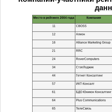
данн
Место в рейтинге 2004 года
Компания
11
CBOSS
12
Алион
16
Alliance Marketing Group
21
RRC
24
RoverComputers
34
СтэпЛоджик
44
Гетнет Консалтинг
57
ИКТ-Консалт
61
БДО Юникон Консалтинг
64
Plus Communications
65
ТелеСвязь