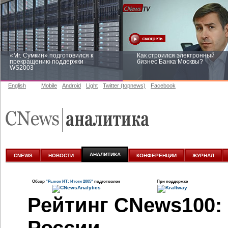
«Mr. Сумкин» подготовился к
Как строился электронный
прекращению поддержки
бизнес Банка Москвы?
WS2003
English
Mobile
Android
Light
Twitter (topnews)
Facebook
Заоблачная оптимизация: как
Рейтинг CNewsInfrastructure 20
Faberlic изменил подход к
приглашаем участвовать
аналитике
АНАЛИТИКА
CNEWS
НОВОСТИ
КОНФЕРЕНЦИИ
ЖУРНАЛ
Обзор
"Рынок ИТ: Итоги 2005"
подготовлен
При поддержке
Рейтинг CNews100: