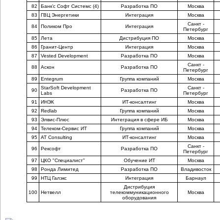
82
Банк’с Софт Системс (4)
Разработка ПО
Москва
83
ГВЦ Энергетики
Интеграция
Москва
Санкт -
84
Поликом Про
Интеграция
Петербург
85
Лета
Дистрибуция ПО
Москва
86
Гранит-Центр
Интеграция
Москва
87
Vested Development
Разработка ПО
Москва
Санкт -
88
Аскон
Разработка ПО
Петербург
89
Entegrum
Группа компаний
Москва
StarSoft Development
Санкт -
90
Разработка ПО
Labs
Петербург
91
ИНЭК
ИТ-консалтинг
Москва
92
Redlab
Группа компаний
Москва
93
Элвис-Плюс
Интеграция в сфере ИБ
Москва
94
Телеком-Сервис ИТ
Группа компаний
Москва
95
AT Consulting
ИТ-консалтинг
Москва
Санкт -
96
Рексофт
Разработка ПО
Петербург
97
ЦКО "Специалист"
Обучение ИТ
Москва
98
Ронда Лимитед
Разработка ПО
Владивосток
99
НТЦ Галэкс
Интеграция
Барнаул
Дистрибуция
100
Нетвелл
телекоммуникационного
Москва
оборудования