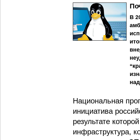
По
В 2
амб
исп
ито
вне
неу
“кр
изн
над
Национальная про
инициатива россий
результате которо
инфраструктура, к