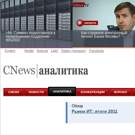
«Mr. Сумкин» подготовился к
Как строился электронный
прекращению поддержки
бизнес Банка Москвы?
WS2003
English
Mobile
Android
Light
Twitter (topnews)
Facebook
Заоблачная оптимизация: как
Рейтинг CNewsInfrastructure 20
Faberlic изменил подход к
приглашаем участвовать
аналитике
АНАЛИТИКА
CNEWS
НОВОСТИ
КОНФЕРЕНЦИИ
ЖУРНАЛ
Обзор
Рынок ИТ: итоги 2011