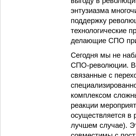
выгоду в революци
энтузиазма многоч
поддержку революц
технологические п
делающие СПО прив
Сегодня мы не наб
СПО-революции. Во
связанные с перех
специализированног
комплексом сложн
реакции мероприят
осуществляется в 
лучшем случае). Эт
совместимы с пост