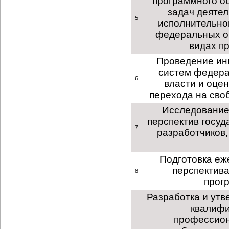
программного о
задач деяте
5
исполнительно
федеральных ор
видах п
Проведение ин
систем федера
6
власти и оце
перехода на сво
Исследование
перспектив госуд
7
разработчиков
Подготовка еж
перспектива
8
прог
Разработка и утв
квалифи
профессион