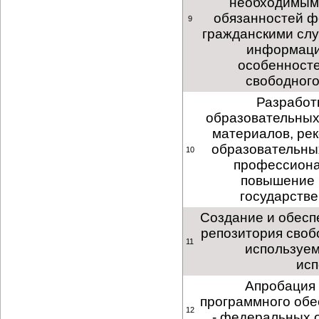
необходимым
обязанностей 
9
гражданскими слу
информаци
особенносте
свободного
Разработ
образовательных
материалов, ре
образовательны
10
профессионал
повышение 
государств
Создание и обесп
репозитория своб
11
используем
исп
Апробация 
программного обе
12
- федеральных о