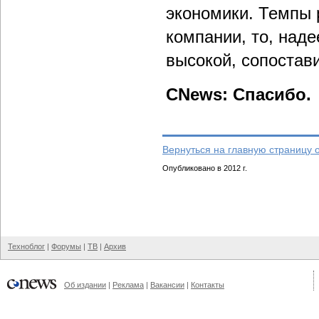
экономики. Темпы 
компании, то, над
высокой, сопостави
CNews: Спасибо.
Вернуться на главную страницу 
Опубликовано в 2012 г.
Техноблог
|
Форумы
|
ТВ
|
Архив
Об издании
|
Реклама
|
Вакансии
|
Контакты