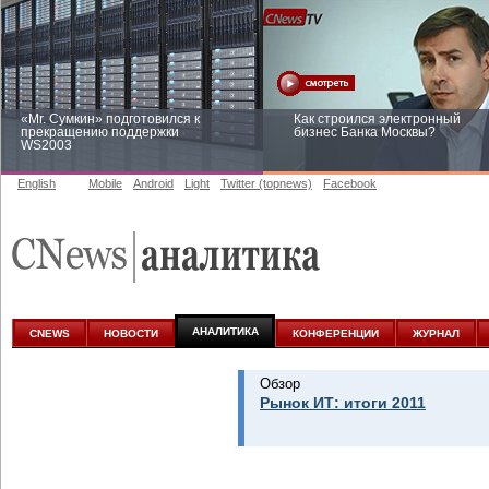
«Mr. Сумкин» подготовился к
Как строился электронный
прекращению поддержки
бизнес Банка Москвы?
WS2003
English
Mobile
Android
Light
Twitter (topnews)
Facebook
Заоблачная оптимизация: как
Рейтинг CNewsInfrastructure 20
Faberlic изменил подход к
приглашаем участвовать
аналитике
АНАЛИТИКА
CNEWS
НОВОСТИ
КОНФЕРЕНЦИИ
ЖУРНАЛ
Обзор
Рынок ИТ: итоги 2011