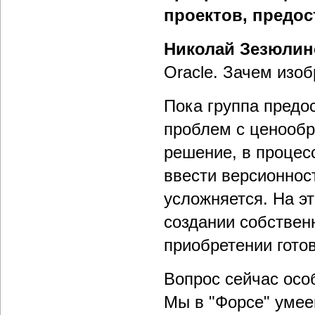
проектов, предо
Николай Зезюлин
Oracle. Зачем изо
Пока группа предо
проблем с ценообр
решение, в процес
ввести версионнос
усложняется. На э
создании собствен
приобретении гото
Вопрос сейчас осо
Мы в "Форсе" умее