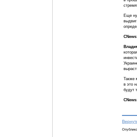
стремя
Еще ну
выдвиг
опреде
CNews
Влади
котора
инвест
Украин
выраст
Также 
в это 
будут 
CNews:
Вернут
Опубликов