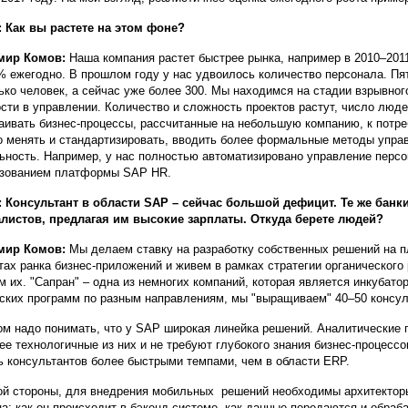
 Как вы растете на этом фоне?
мир Комов:
Наша компания растет быстрее рынка, например в 2010–201
% ежегодно. В прошлом году у нас удвоилось количество персонала. Пят
ько человек, а сейчас уже более 300. Мы находимся на стадии взрывног
сти в управлении. Количество и сложность проектов растут, число люде
аивать бизнес-процессы, рассчитанные на небольшую компанию, к пот
о менять и стандартизировать, вводить более формальные методы упра
ьность. Например, у нас полностью автоматизировано управление персо
зованием платформы SAP HR.
 Консультант в области SAP – сейчас большой дефицит. Те же банк
листов, предлагая им высокие зарплаты. Откуда берете людей?
мир Комов:
Мы делаем ставку на разработку собственных решений на 
тах ранка бизнес-приложений и живем в рамках стратегии органического 
м их. "Сапран" – одна из немногих компаний, которая является инкубато
ских программ по разным направлениям, мы "выращиваем" 40–50 консуль
ом надо понимать, что у SAP широкая линейка решений. Аналитические
ее технологичные из них и не требуют глубокого знания бизнес-процессо
ь консультантов более быстрыми темпами, чем в области ERP.
ой стороны, для внедрения мобильных решений необходимы архитекторы
ца: как он происходит в бэкенд системе, как данные передаются и обра