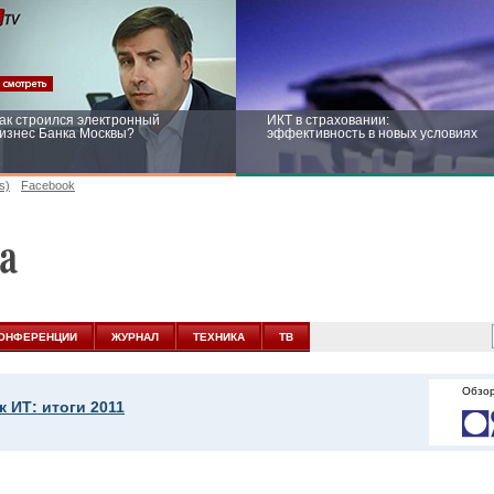
ак строился электронный
ИКТ в страховании:
изнес Банка Москвы?
эффективность в новых условиях
s)
Facebook
ейтинг CNewsInfrastructure 2015:
Информационная безопасность
риглашаем участвовать
бизнеса и госструктур: развитие в
новых условиях
ОНФЕРЕНЦИИ
ЖУРНАЛ
ТЕХНИКА
ТВ
Обзор
 ИТ: итоги 2011