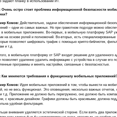
е задают планку в использовании ИТ.
 Очень остро стоит проблема информационной безопасности мобил
ики?
мир Комов:
Действительно, задачи обеспечения информационной безоп
ений – одни из самых важных. Но при грамотном подходе можно обеспе
 в мобильных приложениях. Во-первых, в мобильную платформу SAP уж
ым на основе ролей и полномочий. Во-вторых, есть специализированные
торые позволяют шифровать трафик с помощью крипто-библиотек, филь
ам и т.д.
того, в мобильную платформу от SAP входит решение для удаленного 
е позволяет удаленно удалить информацию с устройства в случае его по
ленные программы и менять настройки, связанные с безопасностью.
: Как меняются требования к функционалу мобильных приложений
мир Комов:
Идея мобильных приложений в том, чтобы вынести на моби
й, но не весь функционал. Это оповещения, несколько важных отчетов,
 и т.д. Приложение не должно быть перегружено, оно должно быть компа
ии, с красивым дизайном. Графики должны быть красивыми, должна подд
ельна удобная фильтрация.
льше внимания уделяется эстетической стороне. Если взять два прилож
лом году клиент был бы удовлетворен не очень красивым, но стабильн