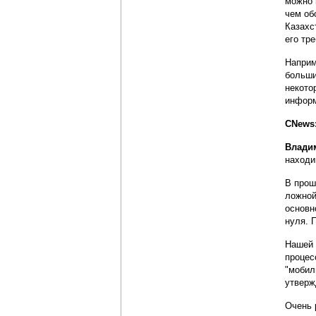
можно 
чем об
Казахс
его тр
Наприм
больши
некото
информ
CNews:
Влади
находи
В прош
ложной
основн
нуля. 
Нашей 
процес
"мобил
утверж
Очень 