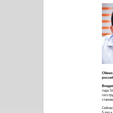
CNews:
россий
Влади
года S
госстр
станов
Сейчас
5 раз 