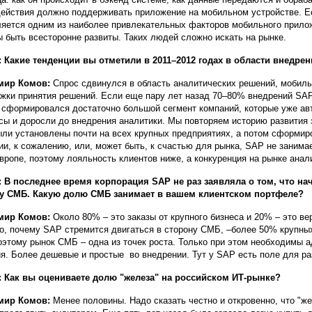
действия должно поддерживать приложение на мобильном устройстве. Е
ляется одним из наиболее привлекательных факторов мобильного прилож
 быть всесторонне развиты. Таких людей сложно искать на рынке.
 Какие тенденции вы отметили в 2011–2012 годах в области внедре
мир Комов:
Спрос сдвинулся в область аналитических решений, мобил
жки принятия решений. Если еще пару лет назад 70–80% внедрений SAP
 сформировался достаточно большой сегмент компаний, которые уже ав
сы и доросли до внедрения аналитики. Мы повторяем историю развития
ли установлены почти на всех крупных предприятиях, а потом сформир
ии, к сожалению, или, может быть, к счастью для рынка, SAP не заним
Европе, поэтому лояльность клиентов ниже, а конкуренция на рынке ана
: В последнее время корпорация
SAP не раз заявляла о том, что н
ру СМБ. Какую долю СМБ занимает в вашем клиентском портфеле?
мир Комов:
Около 80% – это заказы от крупного бизнеса и 20% – это ве
о, почему SAP стремится двигаться в сторону СМБ, –более 50% крупны
оэтому рынок СМБ – одна из точек роста. Только при этом необходимы 
я. Более дешевые и простые во внедрении. Тут у SAP есть поле для ра
 Как вы оцениваете долю "железа" на российском ИТ-рынке?
мир Комов:
Менее половины. Надо сказать честно и откровенно, что "же