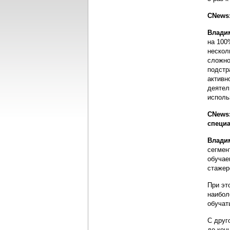
CNews:
Влади
на 100
нескол
сложно
подстр
активн
деятел
исполь
CNews:
специа
Влади
сегмен
обучае
стажер
При эт
наибол
обучат
С друг
до кон