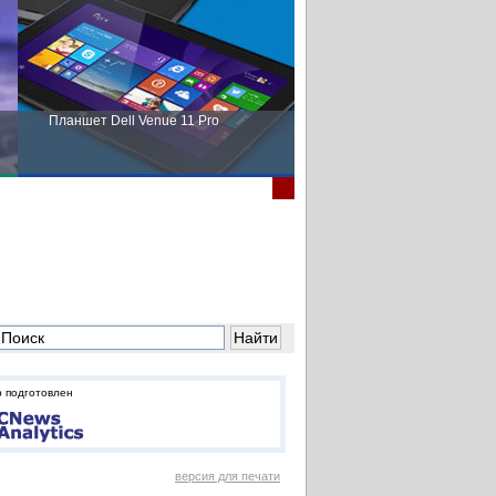
Планшет Dell Venue 11 Pro
Пора выбирать Fujitsu!
 подготовлен
версия для печати