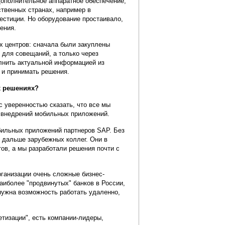
дополнительное аппаратное обеспечение,
ственных странах, например в
естиции. Но оборудование простаивало,
ения.
х центров: сначала были закуплены
 для совещаний, а только через
олнить актуальной информацией из
 и принимать решения.
х решениях?
 уверенностью сказать, что все мы
у внедрений мобильных приложений.
бильных приложений партнеров SAP. Без
о дальше зарубежных коллег. Они в
ов, а мы разработали решения почти с
рганизации очень сложные бизнес-
аиболее "продвинутых" банков в России,
нужна возможность работать удаленно,
етизации", есть компании-лидеры,