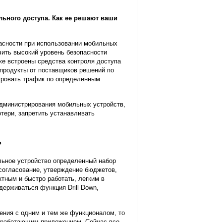
ьного доступа. Как ее решают ваши
асности при использовании мобильных
чить высокий уровень безопасности
е встроены средства контроля доступа
 продукты от поставщиков решений по
тровать трафик по определенным
администрирования мобильных устройств,
тери, запретить устанавливать
?
льное устройство определенный набор
 согласование, утверждение бюджетов,
ктным и быстро работать, легким в
ерживаться функция Drill Down,
ения с одним и тем же функционалом, то
о работающим приложением. Сейчас все