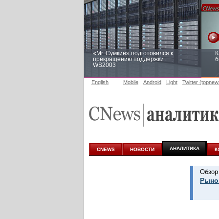
«Mr. Сумкин» подготовился к
К
прекращению поддержки
б
WS2003
English
Mobile
Android
Light
Twitter (topnew
Заоблачная оптимизация: как
Р
Faberlic изменил подход к
п
аналитике
АНАЛИТИКА
CNEWS
НОВОСТИ
К
Обзор
Рынок