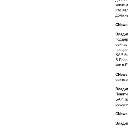
какие 
что яв
должны
CNews:
Влади
поддер
сейчас
процес
SAP бы
В Росс
как в 
CNews
секто
Влади
Понятн
SAP, п
решени
CNews:
Влади