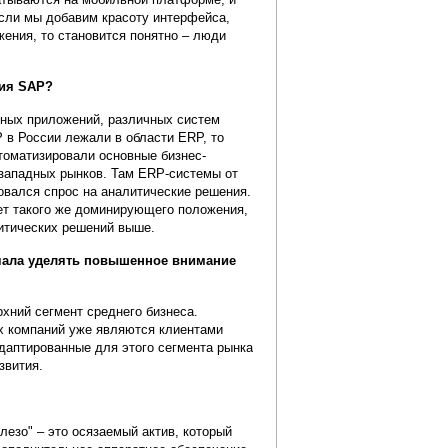
сли мы добавим красоту интерфейса,
ения, то становится понятно – люди
ния SAP?
ьных приложений, различных систем
 в России лежали в области ERP, то
томатизировали основные бизнес-
 западных рынков. Там ERP-системы от
овался спрос на аналитические решения.
ает такого же доминирующего положения,
литических решений выше.
ачала уделять повышенное внимание
рхний сегмент среднего бизнеса.
х компаний уже являются клиентами
адаптированные для этого сегмента рынка
звития.
лезо" – это осязаемый актив, который