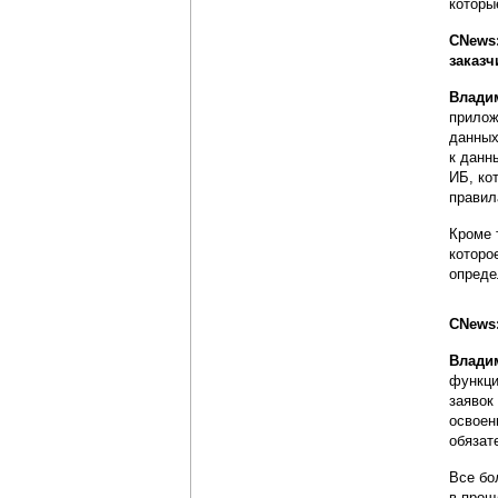
которы
CNews:
заказч
Влади
прилож
данных
к данн
ИБ, ко
правил
Кроме 
которо
опреде
CNews
Влади
функци
заявок
освоен
обязат
Все бо
в прош