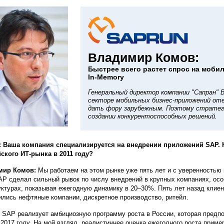
Владимир Комов:
Быстрее всего растет спрос на моби
In-Memory
Генеральный директор компании "Сапран" 
секторе мобильных бизнес-приложений от
дать фору зарубежным. Поэтому стратег
создании конкурентоспособных решений.
 Ваша компания специализируется на внедрении приложений SAP. К
ского ИТ-рынка в 2011 году?
мир Комов:
Мы работаем на этом рынке уже пять лет и с уверенностью 
AP сделал сильный рывок по числу внедрений в крупных компаниях, осо
уктурах, показывая ежегодную динамику в 20–30%. Пять лет назад клие
ились нефтяные компании, дискретное производство, ритейл.
 SAP реализует амбициозную программу роста в России, которая предпо
к 2017 году. На мой взгляд, реалистичнее оценка ежегодного роста приме