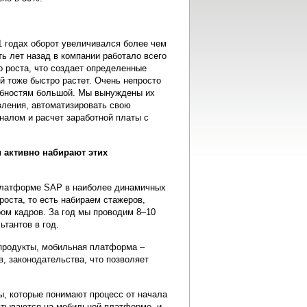
1 годах оборот увеличивался более чем
ь лет назад в компании работало всего
о роста, что создает определенные
й тоже быстро растет. Очень непросто
ребностям большой. Мы вынуждены их
вления, автоматизировать свою
налом и расчет заработной платы c
и активно набирают этих
платформе SAP в наиболее динамичных
роста, то есть набираем стажеров,
ром кадров. За год мы проводим 8–10
тантов в год.
 продукты, мобильная платформа –
в, законодательства, что позволяет
, которые понимают процесс от начала
батываются на мобильной платформе, и