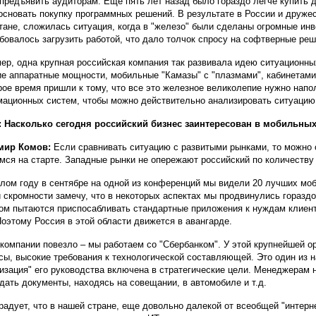
предъявить аудиторам. Еще пять лет назад было гораздо легче купить 
основать покупку программных решений. В результате в России и друже
тане, сложилась ситуация, когда в "железо" были сделаны огромные инв
ебовалось загрузить работой, что дало толчок спросу на софтверные реш
ер, одна крупная российская компания так развивала идею ситуационны
е аппаратные мощности, мобильные "Камазы" с "плазмами", кабинетами
рое время пришли к тому, что все это железное великолепие нужно нап
ационных систем, чтобы можно действительно анализировать ситуацию
 Насколько сегодня российский бизнес заинтересован в мобильны
мир Комов:
Если сравнивать ситуацию с развитыми рынками, то можно с
мся на старте. Западные рынки не опережают российский по количеств
лом году в сентябре на одной из конференций мы видели 20 лучших мо
 скромности замечу, что в некоторых аспектах мы продвинулись горазд
ом пытаются приспосабливать стандартные приложения к нуждам клиент
Поэтому Россия в этой области движется в авангарде.
компании повезло – мы работаем со "Сбербанком". У этой крупнейшей о
сы, высокие требования к технологической составляющей. Это один из н
изация" его руководства включена в стратегические цели. Менеджерам 
дать документы, находясь на совещании, в автомобиле и т.д.
радует, что в нашей стране, еще довольно далекой от всеобщей "интерн