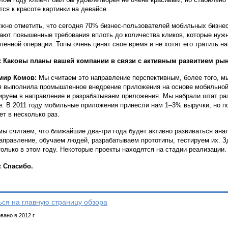
тся к красоте картинки на девайсе.
жно отметить, что сегодня 70% бизнес-пользователей мобильных бизне
ают повышенные требования вплоть до количества кликов, которые нуж
ленной операции. Топы очень ценят свое время и не хотят его тратить н
: Каковы планы вашей компании в связи с активным развитием р
мир Комов:
Мы считаем это направление перспективным, более того, м
я выполнила промышленное внедрение приложения на основе мобильно
ируем в направление и разрабатываем приложения. Мы набрали штат разр
е. В 2011 году мобильные приложения принесли нам 1–3% выручки, но по
ет в несколько раз.
мы считаем, что ближайшие два-три года будет активно развиваться ана
направление, обучаем людей, разрабатываем прототипы, тестируем их. 
только в этом году. Некоторые проекты находятся на стадии реализации.
 Спасибо.
ься на главную страницу обзора
ано в 2012 г.