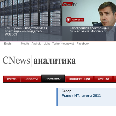
«Mr. Сумкин» подготовился к
Как строился электронный
прекращению поддержки
бизнес Банка Москвы?
WS2003
English
Mobile
Android
Light
Twitter (topnews)
Facebook
Заоблачная оптимизация: как
Рейтинг CNewsInfrastructure 20
Faberlic изменил подход к
приглашаем участвовать
аналитике
АНАЛИТИКА
CNEWS
НОВОСТИ
КОНФЕРЕНЦИИ
ЖУРНАЛ
Обзор
Рынок ИТ: итоги 2011