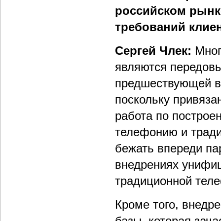
российском рынке
требований клиен
Сергей Члек:
Мног
являются передовы
предшествующей в
поскольку привяза
работа по построе
телефонию и тради
бежать впереди па
внедрениях унифиц
традиционной теле
Кроме того, внедр
базы, которая зач