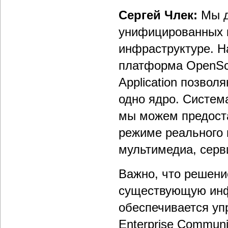
Сергей Члек:
Мы д
унифицированных к
инфраструктуре. Н
платформа OpenSc
Application позвол
одно ядро. Систем
мы можем предоста
режиме реального в
мультимедиа, серви
Важно, что решени
существующую инфр
обеспечивается уп
Enterprise Communi