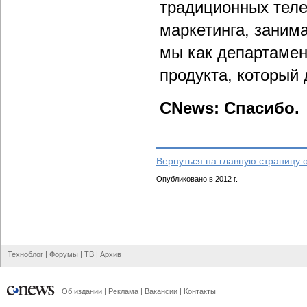
традиционных теле
маркетинга, заним
мы как департамен
продукта, который 
CNews: Спасибо.
Вернуться на главную страницу 
Опубликовано в 2012 г.
Техноблог
|
Форумы
|
ТВ
|
Архив
Об издании
|
Реклама
|
Вакансии
|
Контакты