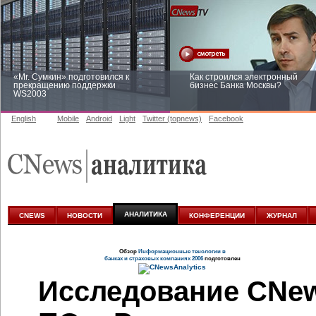
«Mr. Сумкин» подготовился к
Как строился электронный
прекращению поддержки
бизнес Банка Москвы?
WS2003
English
Mobile
Android
Light
Twitter (topnews)
Facebook
Заоблачная оптимизация: как
Рейтинг CNewsInfrastructure 20
Faberlic изменил подход к
приглашаем участвовать
аналитике
АНАЛИТИКА
CNEWS
НОВОСТИ
КОНФЕРЕНЦИИ
ЖУРНАЛ
Обзор
Информационные тенологии в
банках и страховых компаниях 2006
подготовлен
Исследование CNews