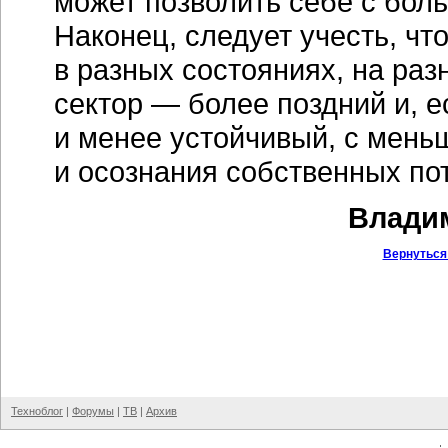
может позволить себе с боль
Наконец, следует учесть, ч
в разных состояниях, на ра
сектор — более поздний и, е
и менее устойчивый, с мень
и осознания собственных по
Владим
Вернуться
Техноблог
|
Форумы
|
ТВ
|
Архив