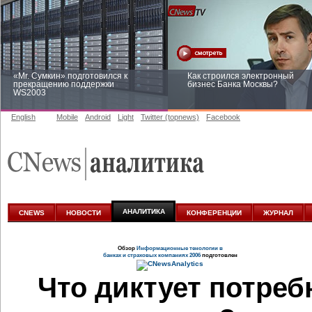
«Mr. Сумкин» подготовился к
Как строился электронный
прекращению поддержки
бизнес Банка Москвы?
WS2003
English
Mobile
Android
Light
Twitter (topnews)
Facebook
Заоблачная оптимизация: как
Рейтинг CNewsInfrastructure 20
Faberlic изменил подход к
приглашаем участвовать
аналитике
АНАЛИТИКА
CNEWS
НОВОСТИ
КОНФЕРЕНЦИИ
ЖУРНАЛ
Обзор
Информационные тенологии в
банках и страховых компаниях 2006
подготовлен
Что диктует потреб