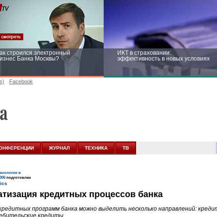
ак строился электронный
ИКТ в страховании:
изнес Банка Москвы?
эффективность в новых условиях
s)
Facebook
ейтинг CNewsInfrastructure 2015:
Информационная безопасность
риглашаем участвовать
бизнеса и госструктур: развитие в
новых условиях
ОНФЕРЕНЦИИ
ЖУРНАЛ
ТЕХНИКА
ТВ
нологии в
006
подготовлен
атизация кредитных процессов банка
кредитных программ банка можно выделить несколько направлений: кредит
ебительские кредиты.