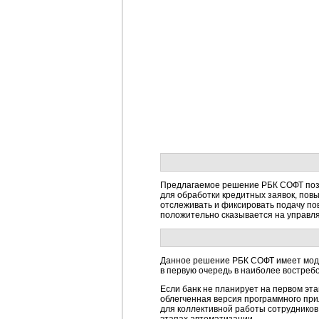
Предлагаемое решение РБК СОФТ позв
для обработки кредитных заявок, пов
отслеживать и фиксировать подачу по
положительно сказывается на управл
Данное решение РБК СОФТ имеет модул
в первую очередь в наиболее востреб
Если банк не планирует на первом эт
облегченная версия программного пр
для коллективной работы сотруднико