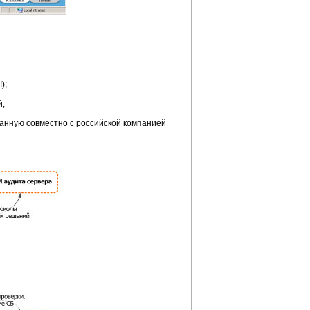
);
й;
танную совместно с российской компанией