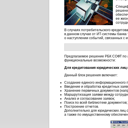
Специф
решени
обеспе
ее жиз
сотруд
В случаях потребительского кредитов
в данном случае от
ИТ-системы
банка 
о наступлении событий, связанных с 
Предлагаемое решение РБК СОФТ по 
функциональные возможности:
Для кредитования юридических лиц 
Данный блок решения включает:
Создание единого информационного п
Введение и обработка кредитных заяв
Хранение первичных документов (напр
Маршрутизация заявки между сотрудни
Анализ и согласование заявок;
Поиск по всей библиотеке документов;
Построение отчетов.
Дополнительно для юридических лиц 
а также по имущественному обеспече