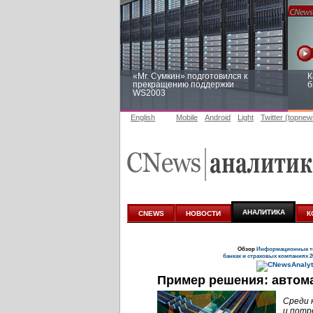
«Mr. Сумкин» подготовился к
К
прекращению поддержки
б
WS2003
English
Mobile
Android
Light
Twitter (topnew
Заоблачная оптимизация: как
Р
Faberlic изменил подход к
п
аналитике
АНАЛИТИКА
CNEWS
НОВОСТИ
К
Обзор
Информационные те
банках и страховых компаниях 2
Пример решения: автом
Среди 
и потр