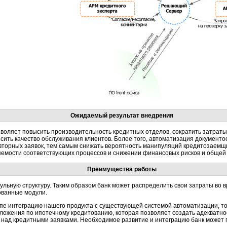
Ожидаемый результат внедрения
оляет повысить производительность кредитных отделов, сократить затраты
ысить качество обслуживания клиентов. Более того, автоматизация документ
вторных заявок, тем самым снижать вероятность манипуляций кредитозаемщ
яемости соответствующих процессов и снижении финансовых рисков и общей 
Преимущества работы
ьную структуру. Таким образом банк может распределить свои затраты во 
ованные модули.
апе интеграцию нашего продукта с существующей системой автоматизации, т
иложения по ипотечному кредитованию, которая позволяет создать адекват
в над кредитными заявками. Необходимое развитие и интеграцию банк может