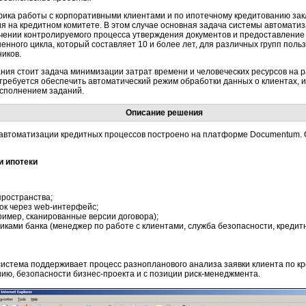
ика работы с корпоративными клиентами и по ипотечному кредитованию зак
я на кредитном комитете. В этом случае основная задача системы автоматиз
чении контролируемого процесса утверждения документов и предоставление 
ненного цикла, который составляет 10 и более лет, для различных групп пол
ников.
ания стоит задача минимизации затрат времени и человеческих ресурсов на 
требуется обеспечить автоматический режим обработки данных о клиентах, 
исполнением заданий.
Описание решения
автоматизации кредитных процессов построено на платформе Documentum.
и ипотеки
ространства;
ок через
web-интерфейс;
имер, сканированные версии договора);
ками банка (менеджер по работе с клиентами, служба безопасности, кредитн
система поддерживает процесс разнопланового анализа заявки клиента по к
нию, безопасности
бизнес-проекта
и с позиции
риск-менеджмента.