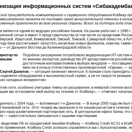
низация информационных систем «Сибакадемба
ский производитель компьютерного и серверного оборудования Kraftway п
масштабного проекта по поставке своей вычислительной техники в голов
оженные практически во всех регионах страны. Всего за полтора года пла
к является одним из ведущих российских банков. На рынке работает с 1990 г
ленной сетью и имеет 4 представительства (в том числе за пределами Росси
ирской. Иркутской, Кемеровской, Омской, Томской, Самарской областях, в Ал
году банк рассчитывает запустить несколько новых филиалов, охватив, таким
ы — от Дальнего Востока до Калининградской области.
иректор по
Подобное расширение потребовало модернизации
ИТ-систем
н
ивными
по мнению экспертов, руководство
ИТ-департаментов
российски
достаточным консерватизмом в выборе вендоров — поставщико
явно не в пользу отечественных производителей. «Однако, — з
Сергей Данилов
, — ситуация начинает меняться. К банкам стало приходить 
надежное оборудование и высококлассный сервис, а уж по скорости реакции,
ших западных конкурентов».
итию сети, особенно учитывая темпы ее расширения, в немалой степени вос
зации мы остановили свой выбор на технике от Kraftway», — отмечает начал
дничать с 2004 года, — вспоминает
г-н
Данилов. — В конце 2005 года им был 
 банковской сети. Этот тендер мы выиграли и по нашим расчетам в течение 
рез нашу разветвленную партнерскую сеть. В центральном офисе банка, что 
ия — самостоятельно связываться с нашими партнерами.
моделями ПК из продуктовой линейки Kraftway — Kraftway Credo KC31 и Kraf
го применения. Kraftway Credo успешно справляются как с бухгалтерскими, 
изводственными расчетами.