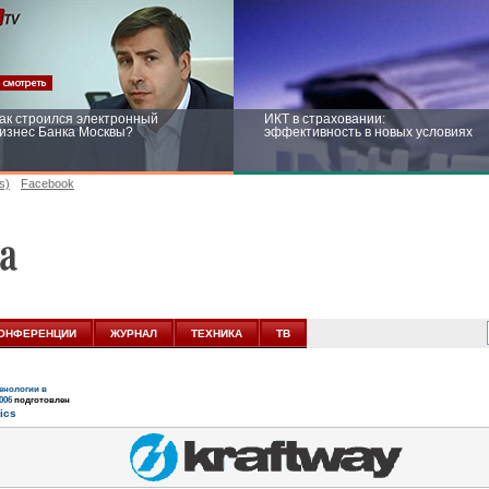
ак строился электронный
ИКТ в страховании:
изнес Банка Москвы?
эффективность в новых условиях
s)
Facebook
ейтинг CNewsInfrastructure 2015:
Информационная безопасность
риглашаем участвовать
бизнеса и госструктур: развитие в
новых условиях
ОНФЕРЕНЦИИ
ЖУРНАЛ
ТЕХНИКА
ТВ
нологии в
006
подготовлен