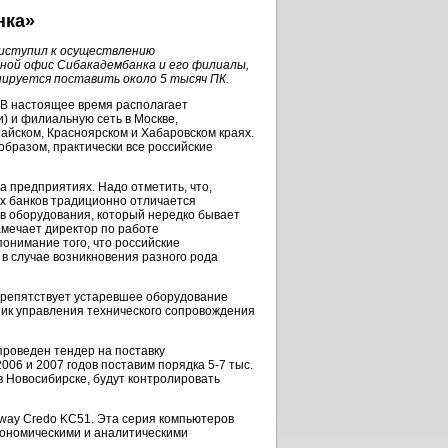
нка»
риступил к осуществлению
ной офис Сибакадембанка и его филиалы,
нируется поставить около 5 тысяч ПК.
. В настоящее время располагает
и) и филиальную сеть в Москве,
тайском, Красноярском и Хабаровском краях.
 образом, практически все российские
а предприятиях. Надо отметить, что,
х банков традиционно отличается
в оборудования, который нередко бывает
амечает директор по работе
понимание того, что российские
 в случае возникновения разного рода
препятствует устаревшее оборудование
ьник управления технического сопровождения
проведен тендер на поставку
2006 и 2007 годов поставим порядка
5-7 тыс.
в Новосибирске, будут контролировать
tway Credo KC51. Эта серия компьютеров
экономическими и аналитическими