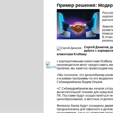
Пример решения: Модер
Россий
широко
распол
Заказчи
разветв
Новосиб
В этом 
регион
Сергей Данилов, д
работе с корпорат
клиентами Kraftway
с корпоративными клиентами Kraftway
производители могут предоставить им 
проблем, мы заметно превосходим на
«Мы осознали, что дальнейшему разв
и в рамках программы по его модерни
Сибакадембанка Вадим Ольков.
«С Сибакадембанком мы начали сотру
вычислительной техники для нужд всей
ПК. Поставки будут осуществляться че
ценообразование, а местные отделен
Филиалы банка будут оснащены двумя 
предназначена для офисного и делово
программами, так и со сложными про