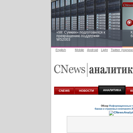
«Mr. Сумкин» подготовился к
К
прекращению поддержки
б
WS2003
English
Mobile
Android
Light
Twitter (topnew
Заоблачная оптимизация: как
Р
Faberlic изменил подход к
п
аналитике
АНАЛИТИКА
CNEWS
НОВОСТИ
К
Обзор
Информационные те
банках и страховых компаниях 2