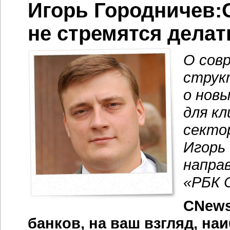
Игорь Городничев:
не стремятся дела
О сов
струк
о нов
для к
секто
Игорь 
напра
«РБК 
CNews
банков, на ваш взгляд, на