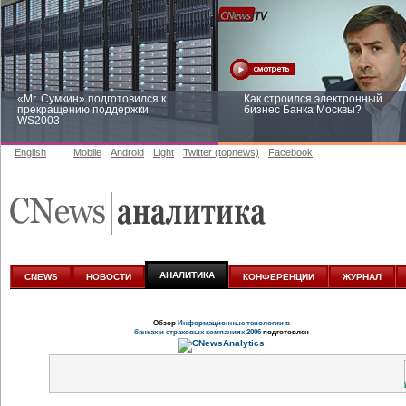
«Mr. Сумкин» подготовился к
Как строился электронный
прекращению поддержки
бизнес Банка Москвы?
WS2003
English
Mobile
Android
Light
Twitter (topnews)
Facebook
Заоблачная оптимизация: как
Рейтинг CNewsInfrastructure 20
Faberlic изменил подход к
приглашаем участвовать
аналитике
АНАЛИТИКА
CNEWS
НОВОСТИ
КОНФЕРЕНЦИИ
ЖУРНАЛ
Обзор
Информационные тенологии в
банках и страховых компаниях 2006
подготовлен