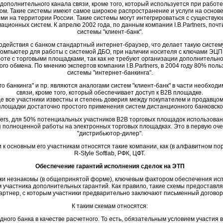
 дополнительного канала связи, кроме того, который используется при работе
. Такие системы имеют самое широкое распространение и услуги на основе
ми на территории России. Такие системы могут интегрироваться с существу
ционных систем. К апрелю 2002 года, по данным компании I.B.Partners, по
системы "клиент-банк".
одействия с банком стандартный интернет-браузер, что делает такую систем
компьютер для работы с системой ДБО, при наличии носителя с ключами ЭЦП
оте с торговыми площадками, так как не требуют организации дополнительно
 обмена. По мнению экспертов компании I.B.Partners, в 2004 году 80% пол
системы "интернет-банкинга".
о банкинга" и пр. являются аналогами систем "клиент-банк" в части необхо
связи, кроме того, который обеспечивает доступ к B2B площадке.
е все участники известны и степень доверия между покупателем и продавцом
площадки достаточно простого применения систем дистанционного банковско
ners, для 50% потенциальных участников B2B торговых площадок использован
 полноценной работы на электронных торговых площадках. Это в первую оче
"дистрибьютор-дилер".
 к основным его участникам относятся такие компании, как (в алфавитном п
R-Style Softlab, РФК, ЦФТ.
Обеспечение гарантий исполнения сделок на ЭТП
адки незнакомы (в общепринятой форме), ключевым фактором обеспечения ис
 участника дополнительных гарантий. Как правило, такие схемы предоставл
артнер, с которым участники предварительно заключают письменный договор
К таким схемам относятся:
ного банка в качестве расчетного. То есть, обязательным условием участия 