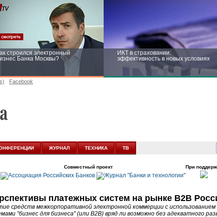
ак строился электронный
ИКТ в страховании:
изнес Банка Москвы?
эффективность в новых условиях
s)
Facebook
ейтинг CNewsInfrastructure 2015:
Информационная безопасность
риглашаем участвовать
бизнеса и госструктур: развитие в
новых условиях
ОНФЕРЕНЦИИ
ЖУРНАЛ
ТЕХНИКА
ТВ
Совместный проект
При поддерж
рспективы платежных систем на рынке B2B Росс
тие средств межкорпоративной электронной коммерции с использованием
мами "бизнес для бизнеса" (или B2B) вряд ли возможно без адекватного ра