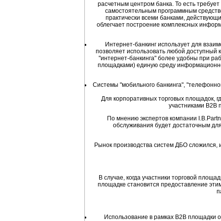
расчетным центром банка. То есть требует
самостоятельным программным средством
практически всеми банками, действующи
облегчает построение комплексных информа
Интернет-банкинг использует для взаим
позволяет использовать любой доступный 
"интернет-банкинга" более удобны при раб
площадками) единую среду информационного
Системы "мобильного банкинга", "телефонног
Для корпоративных торговых площадок, гд
участниками B2B 
По мнению экспертов компании I.B.Part
обслуживания будет достаточным для
Рынок производства систем ДБО сложился, и
В случае, когда участники торговой площ
площадке становится предоставление этим
п
Использование в рамках B2B площадки од