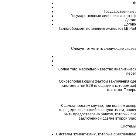
Ф
Государственные л
Государственные лицензии и сертифи
Догов
Догово
Таким образом, по мнению экспертов I.B.Pa
Следует отметить следующие систем
Более того, насколько известно аналитичес
перег
Основополагающим фактом заключения сдел
системе этой B2B площадки в котором заф
платежа. Тепер
В самом простом случае, при полном довер
площадки, являющийся покупателем, оплачи
быть предоставлена банком, который обе
заключенной сделке второй учас
Системы 
Системы "клиент-банк", которые обеспечива