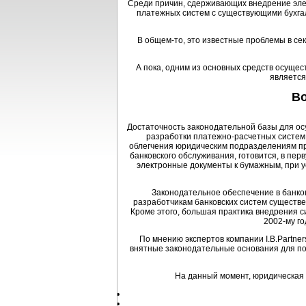
Среди причин, сдерживающих внедрение элек
платежных систем с существующими бухга
В общем-то, это известные проблемы в се
А пока, одним из основных средств осущес
является
Во
Достаточность законодательной базы для ос
разработки платежно-расчетных систем,
облегчения юридическим подразделениям пр
банковского обслуживания, готовится, в перв
электронные документы к бумажным, при у
Законодательное обеспечение в банков
разработчикам банковских систем существе
Кроме этого, большая практика внедрения си
2002-му го
По мнению экспертов компании I.B.Partne
внятные законодательные основания для по
На данный момент, юридическая 