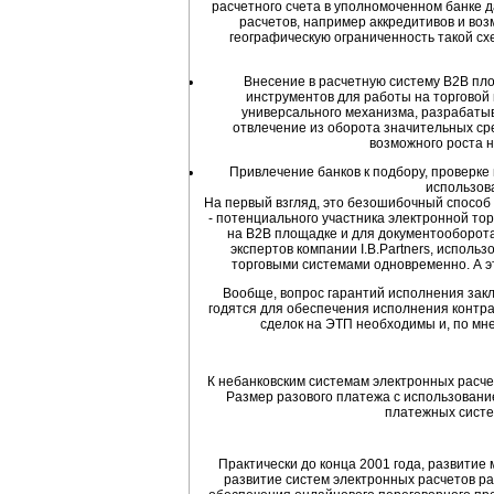
расчетного счета в уполномоченном банке 
расчетов, например аккредитивов и воз
географическую ограниченность такой сх
Внесение в расчетную систему B2B пло
инструментов для работы на торговой 
универсального механизма, разрабаты
отвлечение из оборота значительных сре
возможного роста 
Привлечение банков к подбору, проверке 
использова
На первый взгляд, это безошибочный способ
- потенциального участника электронной то
на B2B площадке и для документооборота
экспертов компании I.B.Partners, испол
торговыми системами одновременно. А эт
Вообще, вопрос гарантий исполнения закл
годятся для обеспечения исполнения контр
сделок на ЭТП необходимы и, по мне
К небанковским системам электронных расче
Размер разового платежа с использование
платежных систе
Практически до конца 2001 года, развитие
развитие систем электронных расчетов р