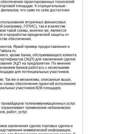
е обеспечения гарантированных технологий
торговой площадке. К отрицательным -
 филиалов, что само по себе достаточно
, использование вторичных финансовых
 (например, ГОТИС), так и в качестве
м такой схемы, конечно же, является
ия и проработки юридической защиты от
стве обеспечения.
лиентов. Яркий пример предоставления и
ktura.ru.
икто, кроме банка, обслуживающего клиента
 сертификатов (ЭЦП) для заключения сделок
ьзования ЭЦП на предприятии. По мнению
желанием банков работать с несколькими
площадки для потенциальных участников.
ке. Так же и механизмы, описанные выше,
ые схемы обеспечения гарантий исполнения
нциальных участников B2B площадок.
у провайдеров телекоммуникационных услуг.
о ограничивает применение небанковских
, работ, услуг.
змов заключения сделок торговых сделок и
представления коммерческой информации,