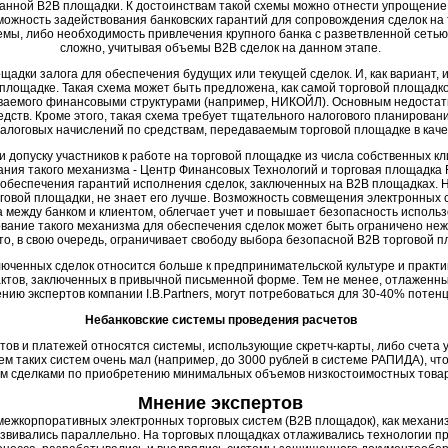
данной B2B площадки. К достоинствам такой схемы можно отнести упрощени
можность задействования банковских гарантий для сопровождения сделок на 
емы, либо необходимость привлечения крупного банка с разветвленной сетью
сложно, учитывая объемы B2B сделок на данном этапе.
щадки залога для обеспечения будущих или текущей сделок. И, как вариант
площадке. Такая схема может быть предложена, как самой торговой площадкой
ваемого финансовыми структурами (например, НИКОЙЛ). Основным недостатко
дств. Кроме этого, такая схема требует тщательного налогового планирован
налоговых начислений по средствам, передаваемым торговой площадке в каче
и допуску участников к работе на торговой площадке из числа собственных к
ния такого механизма - Центр Финансовых Технологий и торговая площадка Fa
 обеспечения гарантий исполнения сделок, заключенных на B2B площадках. Н
рговой площадки, не знает его лучше. Возможность совмещения электронных
 между банком и клиентом, облегчает учет и повышает безопасность испол
ьзование такого механизма для обеспечения сделок может быть ограничено не
о, в свою очередь, ограничивает свободу выбора безопасной B2B торговой 
юченных сделок относится больше к предпринимательской культуре и практи
актов, заключенных в привычной письменной форме. Тем не менее, отлаженн
нию экспертов компании I.B.Partners, могут потребоваться для 30-40% поте
Небанковские системы проведения расчетов
тов и платежей относятся системы, использующие скретч-карты, либо счета 
м таких систем очень мал (например, до 3000 рублей в системе РАПИДА), чт
м сделками по приобретению минимальных объемов низкостоимостных товаров
Мнение экспертов
 межкорпоративных электронных торговых систем (B2B площадок), как механи
азвивались параллельно. На торговых площадках отлаживались технологии 