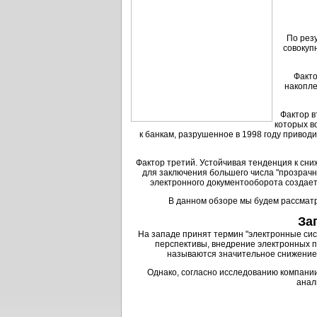
По резу
совокуп
Факто
накопле
Фактор в
которых в
к банкам, разрушенное в 1998 году привод
Фактор третий. Устойчивая тенденция к сн
для заключения большего числа "прозрачны
электронного документооборота создает
В данном обзоре мы будем рассматр
За
На западе принят термин "электронные сис
перспективы, внедрение электронных 
называются значительное снижение
Однако, согласно исследованию компании 
анал