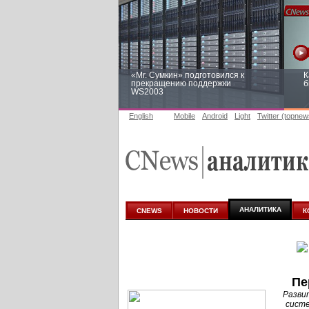
«Mr. Сумкин» подготовился к
К
прекращению поддержки
б
WS2003
English
Mobile
Android
Light
Twitter (topnew
Заоблачная оптимизация: как
Р
Faberlic изменил подход к
п
аналитике
АНАЛИТИКА
CNEWS
НОВОСТИ
К
Пе
Разви
систе