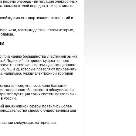
в первую очередь - интеграция электронных
х пользователей передавать и принимать
 необходима стандартизация технологий и
ские чеки, главным достоинством которых,
родавца.
ии
По признанию большинства участников рынка
вой Подписи", не принес существенного
расчетов, включая системы дистанционного
434, п.1 и 2), которые позволяют приравнять
и, например, между электронной торговой
озяйственное, что позволило банкам и
дистанционного банковского обслуживания.
при эксплуатации таких систем, позволили к
 в России.
ятий небанковской сферы появились более
аконодательство сделало существенный шаг
новании следующих материалов: