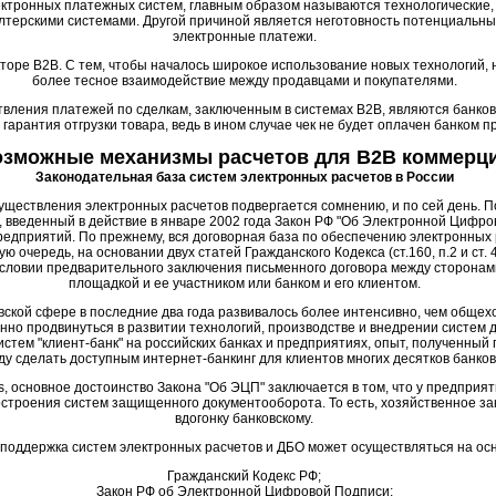
тронных платежных систем, главным образом называются технологические, 
лтерскими системами. Другой причиной является неготовность потенциальны
электронные платежи.
кторе В2В. С тем, чтобы началось широкое использование новых технологий,
более тесное взаимодействие между продавцами и покупателями.
твления платежей по сделкам, заключенным в системах B2B, являются банков
 гарантия отгрузки товара, ведь в ином случае чек не будет оплачен банком п
зможные механизмы расчетов для B2B коммерц
Законодательная база систем электронных расчетов в России
уществления электронных расчетов подвергается сомнению, и по сей день. 
 введенный в действие в январе 2002 года Закон РФ "Об Электронной Цифро
едприятий. По прежнему, вся договорная база по обеспечению электронных 
ую очередь, на основании двух статей Гражданского Кодекса (ст.160, п.2 и ст. 
словии предварительного заключения письменного договора между сторонам
площадкой и ее участником или банком и его клиентом.
ской сфере в последние два года развивалось более интенсивно, чем общех
нно продвинуться в развитии технологий, производстве и внедрении систем 
стем "клиент-банк" на российских банках и предприятиях, опыт, полученный 
ду сделать доступным интернет-банкинг для клиентов многих десятков банков
rs, основное достоинство Закона "Об ЭЦП" заключается в том, что у предпри
строения систем защищенного документооборота. То есть, хозяйственное з
вдогонку банковскому.
поддержка систем электронных расчетов и ДБО может осуществляться на ос
Гражданский Кодекс РФ;
Закон РФ об Электронной Цифровой Подписи;