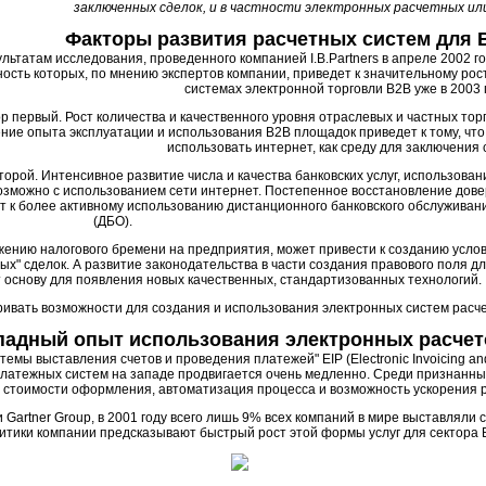
заключенных сделок, и в частности электронных расчетных и
Факторы развития расчетных систем для
льтатам исследования, проведенного компанией I.B.Partners в апреле 2002 г
ность которых, по мнению экспертов компании, приведет к значительному рос
системах электронной торговли B2B уже в 2003 г
р первый. Рост количества и качественного уровня отраслевых и частных тор
ние опыта эксплуатации и использования B2B площадок приведет к тому, чт
использовать интернет, как среду для заключения 
торой. Интенсивное развитие числа и качества банковских услуг, использован
озможно с использованием сети интернет. Постепенное восстановление дов
ит к более активному использованию дистанционного банковского обслуживан
(ДБО).
ижению налогового бремени на предприятия, может привести к созданию усло
х" сделок. А развитие законодательства в части создания правового поля д
 основу для появления новых качественных, стандартизованных технологий.
ивать возможности для создания и использования электронных систем расче
падный опыт использования электронных расчет
темы выставления счетов и проведения платежей" EIP (Electronic Invoicing 
платежных систем на западе продвигается очень медленно. Среди признанн
 стоимости оформления, автоматизация процесса и возможность ускорения 
Gartner Group, в 2001 году всего лишь 9% всех компаний в мире выставляли с
итики компании предсказывают быстрый рост этой формы услуг для сектора 