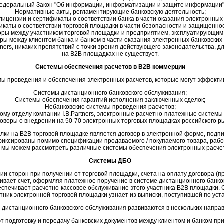
едеральный Закон "Об информации, информатизации и защите информации"
Нормативные акты, регламентирующие банковскую деятельность;
ицензии и сертификаты о соответствии банка в части оказания электронных 
каты о соответствии торговой площадки в части безопасности и защищенно
оры между участником торговой площадки и предприятием, эксплуатирующим
ры между клиентом банка и банком в части оказания электронных банковских 
rtners, никаких препятствий с точки зрения действующего законодательства, 
на B2B площадках не существует.
Системы обеспечения расчетов в B2B коммерции
ы проведения и обеспечения электронных расчетов, которые могут эффекти
Системы дистанционного банковского обслуживания;
Системы обеспечения гарантий исполнения заключенных сделок;
Небанковские системы проведения расчетов;
кому отделу компании I.B.Partners, электронные расчетно-платежные систем
оворы о внедрении на 50-70 электронных торговых площадках российского р
ки на B2B торговой площадке является договор в электронной форме, подп
иксированы помимо спецификации продаваемого / покупаемого товара, работ, 
ь мы можем рассмотреть различные системы обеспечения электронных расчет
Системы ДБО
ии сторон при получении от торговой площадки, счета на оплату договора (п
вает счет, оформляя платежное поручение в системе дистанционного банков
спечивает расчетно-кассовое обслуживание этого участника B2B площадки. 
тник электронной торговой площадки узнает из выписки, поступившей по уст
дистанционного банковского обслуживания развиваются в нескольких напра
ют подготовку и передачу банковских документов между клиентом и банком п