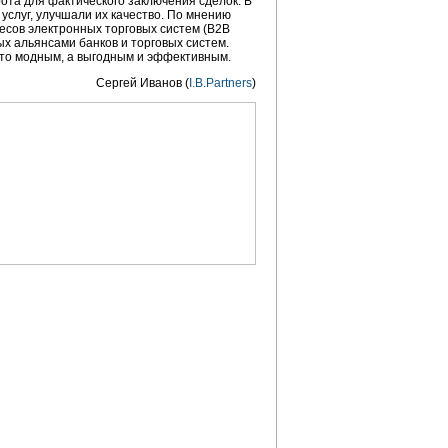
та для фактического заключения сделок. В
услуг, улучшали их качество. По мнению
ресов электронных торговых систем (B2B
х альянсами банков и торговых систем.
сто модным, а выгодным и эффективным.
Сергей Иванов (
I.B.Partners
)