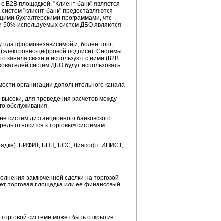
 с B2B площадкой. "Клиент-банк" является
 систем "клиент-банк" предоставляются
ющими бухгалтерскими программами, что
чти 50% используемых систем ДБО являются
у платформонезависимой и, более того,
 (электронно-цифровой подписи). Системы
го канала связи и используют с ними (B2B
ьзователей систем ДБО будут использовать
димости организации дополнительного канала
 высоки, для проведения расчетов между
го обслуживания.
ие систем дистанционного банковского
редь относится к торговым системам
орядке): БИФИТ, БПЦ, БСС, Диасофт, ИНИСТ,
полнения заключенной сделки на торговой
яет торговая площадка или ее финансовый
.
в торговой системе может быть открытие