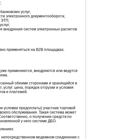
;
банковских услуг;
сти электронного документооборота;
 ЭТП;
услуг;
для внедрения систем электронных расчетов
вно применяться на B2B площадках.
ы уже применяются, внедряются или ведутся
ынка.
исанный обеими сторонами и хранящийся в
услуг: цена, порядок отгрузки и условия
ов и платежей.
ри условии предоплаты) участник торговой
ского обслуживания. Такая система может
Соответственно, о получении средств по
ановленной у него системе ДБО.
влениях:
ри непосредственном модемном соединении с