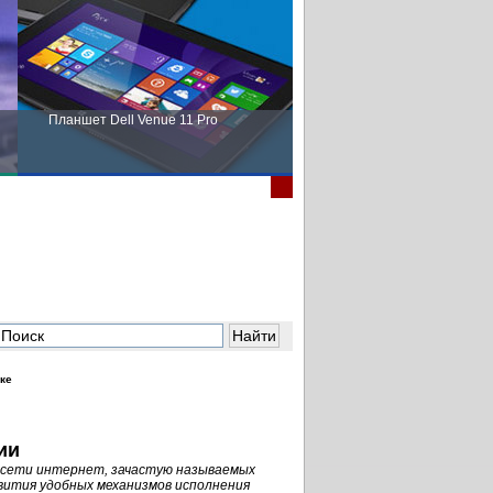
Планшет Dell Venue 11 Pro
Пора выбирать Fujitsu!
ке
ии
 сети интернет, зачастую называемых
звития удобных механизмов исполнения