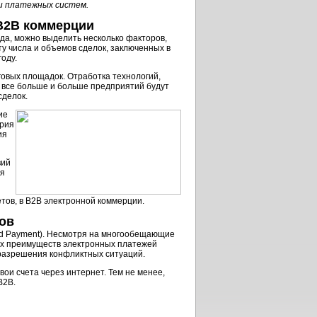
ли платежных систем.
 B2B коммерции
ода, можно выделить несколько факторов,
ту числа и объемов сделок, заключенных в
оду.
говых площадок. Отработка технологий,
о все больше и больше предприятий будут
сделок.
ие
ерия
ия
вий
ля
тов, в B2B электронной коммерции.
ов
and Payment). Несмотря на многообещающие
ых преимуществ электронных платежей
разрешения конфликтных ситуаций.
вои счета через интернет. Тем не менее,
В2В.