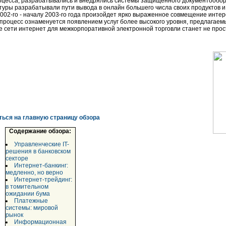
оцесса, разрабатывались и внедрялись системы защищенного документооборо
туры разрабатывали пути вывода в онлайн большего числа своих продуктов и 
у 2002-го - началу 2003-го года произойдет ярко выраженное совмещение инте
 процесс ознаменуется появлением услуг более высокого уровня, предлагаемы
е сети интернет для межкорпоративной электронной торговли станет не про
ться на главную страницу обзора
Содержание обзора:
Управленческие IT-
решения в банковском
секторе
Интернет-банкинг:
медленно, но верно
Интернет-трейдинг:
в томительном
ожидании бума
Платежные
системы: мировой
рынок
Информационная