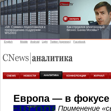
«Mr. Сумкин» подготовился к
Как строился электронный
прекращению поддержки
бизнес Банка Москвы?
WS2003
English
Mobile
Android
Light
Twitter (topnews)
Facebook
Заоблачная оптимизация: как
Рейтинг CNewsInfrastructure 20
Faberlic изменил подход к
приглашаем участвовать
аналитике
АНАЛИТИКА
CNEWS
НОВОСТИ
КОНФЕРЕНЦИИ
ЖУРНАЛ
Европа — в фокусе
Применение «с