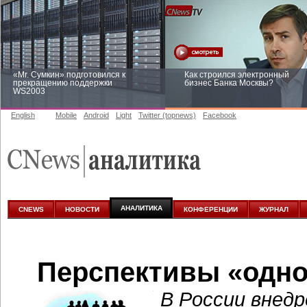
«Mr. Сумкин» подготовился к
Как строился электронный
прекращению поддержки
бизнес Банка Москвы?
WS2003
English
Mobile
Android
Light
Twitter (topnews)
Facebook
Заоблачная оптимизация: как
Рейтинг CNewsInfrastructure 20
Faberlic изменил подход к
приглашаем участвовать
аналитике
АНАЛИТИКА
CNEWS
НОВОСТИ
КОНФЕРЕНЦИИ
ЖУРНАЛ
Перспективы «одно
В России внедр