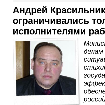
Андрей Красильник
ограничивались то
исполнителями раб
Минис
делам
ситуа
стихи
госуд
эффек
обесп
россий