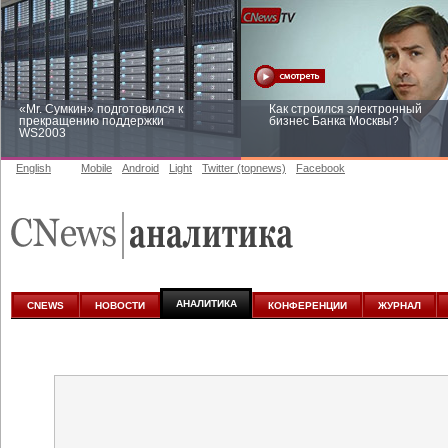
«Mr. Сумкин» подготовился к
Как строился электронный
прекращению поддержки
бизнес Банка Москвы?
WS2003
English
Mobile
Android
Light
Twitter (topnews)
Facebook
Заоблачная оптимизация: как
Рейтинг CNewsInfrastructure 20
Faberlic изменил подход к
приглашаем участвовать
аналитике
АНАЛИТИКА
CNEWS
НОВОСТИ
КОНФЕРЕНЦИИ
ЖУРНАЛ