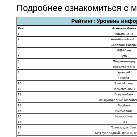
Подробнее ознакомиться с 
Рейтинг: Уровень инфо
Ранг
Название банка
1
Альфа-Банк
2
Автобанк-Никойл
3
Сбербанк России
4
МДМ-банк
5
Гута
6
Петрокоммерц
7
Внешторгбанк
8
Уралсиб
9
Никойл
10
Банк Москвы
11
Промсвязьбанк
12
Газпромбанк
13
Международный Московск
14
Росбанк
15
Импэксбанк
16
Номос-банк
17
БИН
18
Транскредитбанк
19
Международный Промышле