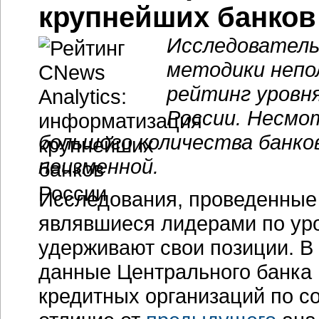
крупнейших банков
Исследовательс
методики непо
рейтинг уровн
России. Несмо
большого количества банко
неизменной.
Исследования, проведенные C
являвшиеся лидерами по ур
удерживают свои позиции. В
данные Центрального банка 
кредитных организаций по со