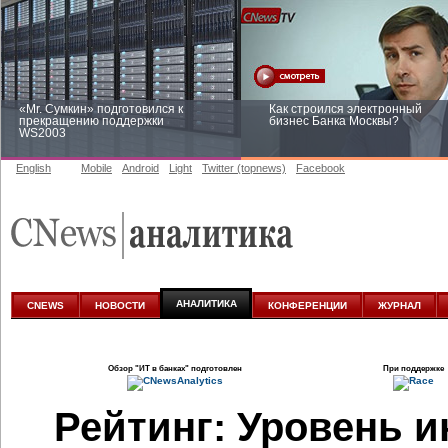
«Mr. Сумкин» подготовился к
Как строился электронный
прекращению поддержки
бизнес Банка Москвы?
WS2003
English
Mobile
Android
Light
Twitter (topnews)
Facebook
Заоблачная оптимизация: как
Рейтинг CNewsInfrastructure 20
Faberlic изменил подход к
приглашаем участвовать
аналитике
АНАЛИТИКА
CNEWS
НОВОСТИ
КОНФЕРЕНЦИИ
ЖУРНАЛ
Обзор
"ИТ в банках"
подготовлен
При поддержке
Рейтинг: Уровень 