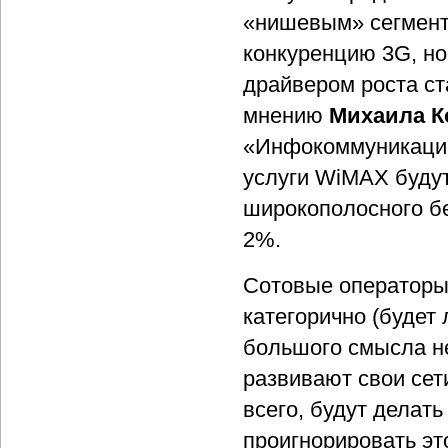
«нишевым» сегмент
конкуренцию 3G, н
драйвером роста ст
мнению
Михаила К
«Инфокоммуникацион
услуги WiMAX буду
широкополосного бе
2%.
Сотовые операторы,
категорично (будет
большого смысла не
развивают свои сет
всего, будут делат
проигнорировать это