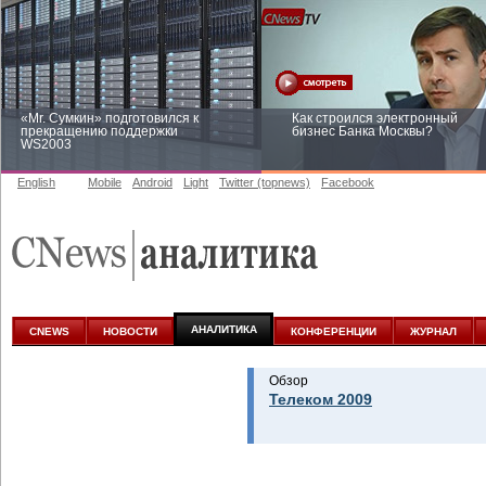
«Mr. Сумкин» подготовился к
Как строился электронный
прекращению поддержки
бизнес Банка Москвы?
WS2003
English
Mobile
Android
Light
Twitter (topnews)
Facebook
Заоблачная оптимизация: как
Рейтинг CNewsInfrastructure 20
Faberlic изменил подход к
приглашаем участвовать
аналитике
АНАЛИТИКА
CNEWS
НОВОСТИ
КОНФЕРЕНЦИИ
ЖУРНАЛ
Обзор
Телеком 2009