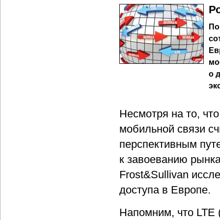
Р
По
со
Ев
мо
о 
эк
Несмотря на то, чт
мобильной связи сч
перспективным путе
к завоеванию рынка
Frost&Sullivan исс
доступа в Европе.
Напомним, что LTE (