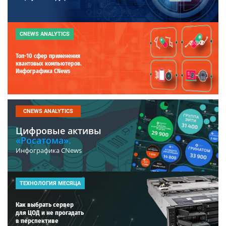
CNEWS ANALYTICS
Топ-10 сфер применения
квантовых компьютеров.
Инфографика CNews
CNEWS ANALYTICS
Цифровые активы
«Росатома».
Инфографика CNews
ТЕХНОЛОГИЯ МЕСЯЦА
Как выбрать сервер
для ЦОД и не прогадать
в перспективе